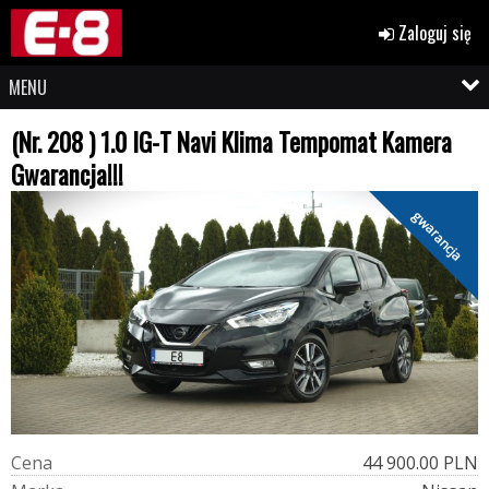
Zaloguj się
MENU
(Nr. 208 ) 1.0 IG-T Navi Klima Tempomat Kamera
Gwarancja!!!
gwarancja
C
e
n
a
44 900.00 PLN