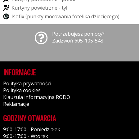
K
u
r
t
y
n
y
p
o
w
i
e
t
r
z
n
e
-
t
y
ł
I
s
o
f
i
x
(
p
u
n
k
t
y
m
o
c
o
w
a
n
i
a
f
o
t
e
l
i
k
a
d
z
i
e
c
i
ę
c
e
g
o
)
Potrzebujesz pomocy?
Zadzwoń 605-105-548
INFORMACJE
Polityka prywatności
Polityka cookies
Klauzula informacyjna RODO
Reklamacje
GODZINY OTWARCIA
9:00-17:00 - Poniedziałek
9:00-17:00 - Wtorek