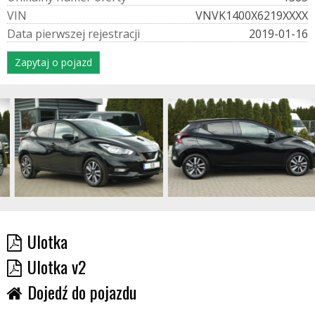
V
I
N
VNVK1400X6219XXXX
D
a
t
a
p
i
e
r
w
s
z
e
j
r
e
j
e
s
t
r
a
c
j
i
2019-01-16
Zapytaj o pojazd
Ulotka
Ulotka v2
Dojedź do pojazdu