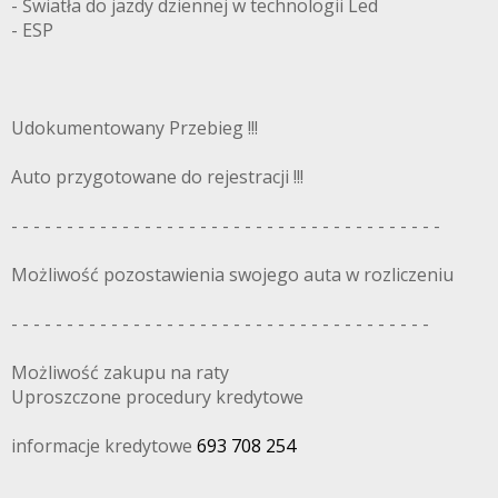
- Światła do jazdy dziennej w technologii Led
- ESP
Udokumentowany Przebieg !!!
Auto przygotowane do rejestracji !!!
- - - - - - - - - - - - - - - - - - - - - - - - - - - - - - - - - - - - - - -
Możliwość pozostawienia swojego auta w rozliczeniu
- - - - - - - - - - - - - - - - - - - - - - - - - - - - - - - - - - - - - -
Możliwość zakupu na raty
Uproszczone procedury kredytowe
informacje kredytowe
693 708 254