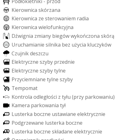
P
o
d
ł
o
k
i
e
t
n
i
k
i
-
p
r
z
ó
d
K
i
e
r
o
w
n
i
c
a
s
k
ó
r
z
a
n
a
K
i
e
r
o
w
n
i
c
a
z
e
s
t
e
r
o
w
a
n
i
e
m
r
a
d
i
a
K
i
e
r
o
w
n
i
c
a
w
i
e
l
o
f
u
n
k
c
y
j
n
a
D
ź
w
i
g
n
i
a
z
m
i
a
n
y
b
i
e
g
ó
w
w
y
k
o
ń
c
z
o
n
a
s
k
ó
r
ą
U
r
u
c
h
a
m
i
a
n
i
e
s
i
l
n
i
k
a
b
e
z
u
ż
y
c
i
a
k
l
u
c
z
y
k
ó
w
C
z
u
j
n
i
k
d
e
s
z
c
z
u
E
l
e
k
t
r
y
c
z
n
e
s
z
y
b
y
p
r
z
e
d
n
i
e
E
l
e
k
t
r
y
c
z
n
e
s
z
y
b
y
t
y
l
n
e
P
r
z
y
c
i
e
m
n
i
a
n
e
t
y
l
n
e
s
z
y
b
y
T
e
m
p
o
m
a
t
K
o
n
t
r
o
l
a
o
d
l
e
g
ł
o
ś
c
i
z
t
y
ł
u
(
p
r
z
y
p
a
r
k
o
w
a
n
i
u
)
K
a
m
e
r
a
p
a
r
k
o
w
a
n
i
a
t
y
ł
L
u
s
t
e
r
k
a
b
o
c
z
n
e
u
s
t
a
w
i
a
n
e
e
l
e
k
t
r
y
c
z
n
i
e
P
o
d
g
r
z
e
w
a
n
e
l
u
s
t
e
r
k
a
b
o
c
z
n
e
L
u
s
t
e
r
k
a
b
o
c
z
n
e
s
k
ł
a
d
a
n
e
e
l
e
k
t
r
y
c
z
n
i
e