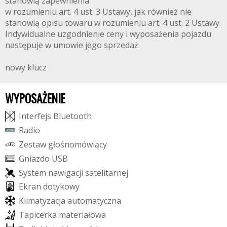
stanowią zapewnienia
w rozumieniu art. 4 ust. 3 Ustawy, jak również nie
stanowią opisu towaru w rozumieniu art. 4 ust. 2 Ustawy.
Indywidualne uzgodnienie ceny i wyposażenia pojazdu
następuje w umowie jego sprzedaż.
nowy klucz
WYPOSAŻENIE
I
n
t
e
r
f
e
j
s
B
l
u
e
t
o
o
t
h
R
a
d
i
o
Z
e
s
t
a
w
g
ł
o
ś
n
o
m
ó
w
i
ą
c
y
G
n
i
a
z
d
o
U
S
B
S
y
s
t
e
m
n
a
w
i
g
a
c
j
i
s
a
t
e
l
i
t
a
r
n
e
j
E
k
r
a
n
d
o
t
y
k
o
w
y
K
l
i
m
a
t
y
z
a
c
j
a
a
u
t
o
m
a
t
y
c
z
n
a
T
a
p
i
c
e
r
k
a
m
a
t
e
r
i
a
ł
o
w
a