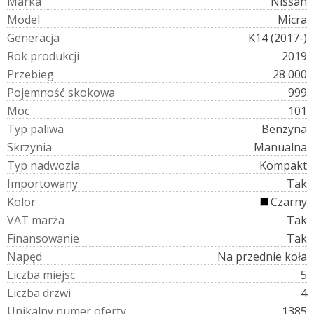
M
a
r
k
a
Nissan
M
o
d
e
l
Micra
G
e
n
e
r
a
c
j
a
K14 (2017-)
R
o
k
p
r
o
d
u
k
c
j
i
2019
P
r
z
e
b
i
e
g
28 000
P
o
j
e
m
n
o
ś
ć
s
k
o
k
o
w
a
999
M
o
c
101
T
y
p
p
a
l
i
w
a
Benzyna
S
k
r
z
y
n
i
a
Manualna
T
y
p
n
a
d
w
o
z
i
a
Kompakt
I
m
p
o
r
t
o
w
a
n
y
Tak
K
o
l
o
r
Czarny
V
A
T
m
a
r
ż
a
Tak
F
i
n
a
n
s
o
w
a
n
i
e
Tak
N
a
p
ę
d
Na przednie koła
L
i
c
z
b
a
m
i
e
j
s
c
5
L
i
c
z
b
a
d
r
z
w
i
4
U
n
i
k
a
l
n
y
n
u
m
e
r
o
f
e
r
t
y
1385