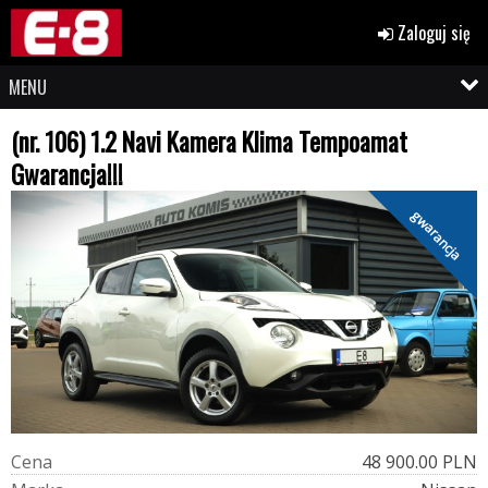
Zaloguj się
MENU
(nr. 106) 1.2 Navi Kamera Klima Tempoamat
Gwarancja!!!
gwarancja
C
e
n
a
48 900.00 PLN