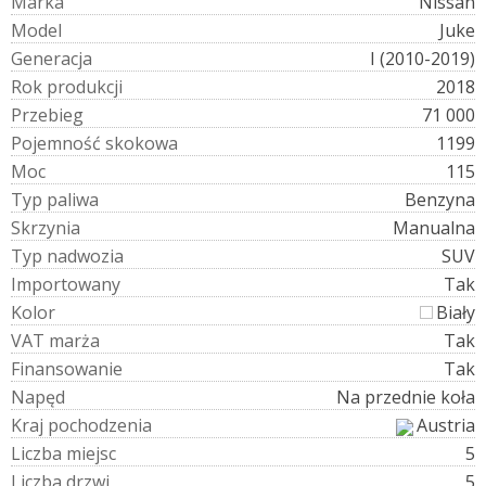
M
a
r
k
a
Nissan
M
o
d
e
l
Juke
G
e
n
e
r
a
c
j
a
I (2010-2019)
R
o
k
p
r
o
d
u
k
c
j
i
2018
P
r
z
e
b
i
e
g
71 000
P
o
j
e
m
n
o
ś
ć
s
k
o
k
o
w
a
1199
M
o
c
115
T
y
p
p
a
l
i
w
a
Benzyna
S
k
r
z
y
n
i
a
Manualna
T
y
p
n
a
d
w
o
z
i
a
SUV
I
m
p
o
r
t
o
w
a
n
y
Tak
K
o
l
o
r
Biały
V
A
T
m
a
r
ż
a
Tak
F
i
n
a
n
s
o
w
a
n
i
e
Tak
N
a
p
ę
d
Na przednie koła
K
r
a
j
p
o
c
h
o
d
z
e
n
i
a
Austria
L
i
c
z
b
a
m
i
e
j
s
c
5
L
i
c
z
b
a
d
r
z
w
i
5