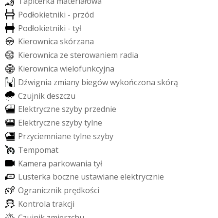
T
a
p
i
c
e
r
k
a
m
a
t
e
r
i
a
ł
o
w
a
P
o
d
ł
o
k
i
e
t
n
i
k
i
-
p
r
z
ó
d
P
o
d
ł
o
k
i
e
t
n
i
k
i
-
t
y
ł
K
i
e
r
o
w
n
i
c
a
s
k
ó
r
z
a
n
a
K
i
e
r
o
w
n
i
c
a
z
e
s
t
e
r
o
w
a
n
i
e
m
r
a
d
i
a
K
i
e
r
o
w
n
i
c
a
w
i
e
l
o
f
u
n
k
c
y
j
n
a
D
ź
w
i
g
n
i
a
z
m
i
a
n
y
b
i
e
g
ó
w
w
y
k
o
ń
c
z
o
n
a
s
k
ó
r
ą
C
z
u
j
n
i
k
d
e
s
z
c
z
u
E
l
e
k
t
r
y
c
z
n
e
s
z
y
b
y
p
r
z
e
d
n
i
e
E
l
e
k
t
r
y
c
z
n
e
s
z
y
b
y
t
y
l
n
e
P
r
z
y
c
i
e
m
n
i
a
n
e
t
y
l
n
e
s
z
y
b
y
T
e
m
p
o
m
a
t
K
a
m
e
r
a
p
a
r
k
o
w
a
n
i
a
t
y
ł
L
u
s
t
e
r
k
a
b
o
c
z
n
e
u
s
t
a
w
i
a
n
e
e
l
e
k
t
r
y
c
z
n
i
e
O
g
r
a
n
i
c
z
n
i
k
p
r
ę
d
k
o
ś
c
i
K
o
n
t
r
o
l
a
t
r
a
k
c
j
i
C
z
u
j
n
i
k
z
m
i
e
r
z
c
h
u