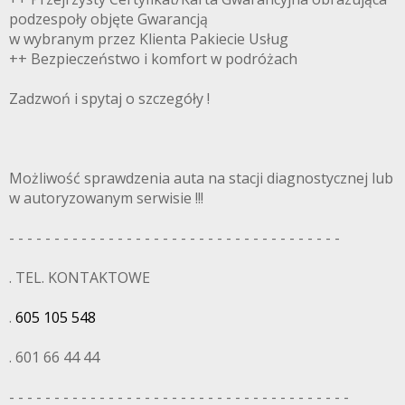
podzespoły objęte Gwarancją
w wybranym przez Klienta Pakiecie Usług
++ Bezpieczeństwo i komfort w podróżach
Zadzwoń i spytaj o szczegóły !
Możliwość sprawdzenia auta na stacji diagnostycznej lub
w autoryzowanym serwisie !!!
- - - - - - - - - - - - - - - - - - - - - - - - - - - - - - - - - - - - -
. TEL. KONTAKTOWE
.
605 105 548
. 601 66 44 44
- - - - - - - - - - - - - - - - - - - - - - - - - - - - - - - - - - - - - -