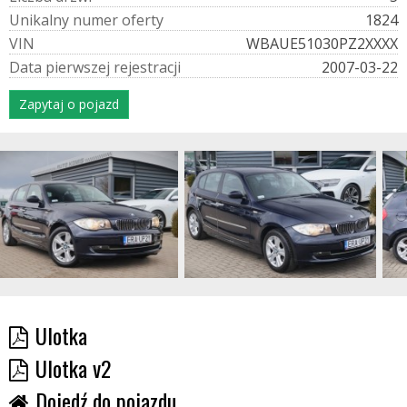
U
n
i
k
a
l
n
y
n
u
m
e
r
o
f
e
r
t
y
1824
V
I
N
WBAUE51030PZ2XXXX
D
a
t
a
p
i
e
r
w
s
z
e
j
r
e
j
e
s
t
r
a
c
j
i
2007-03-22
Zapytaj o pojazd
Ulotka
Ulotka v2
Dojedź do pojazdu