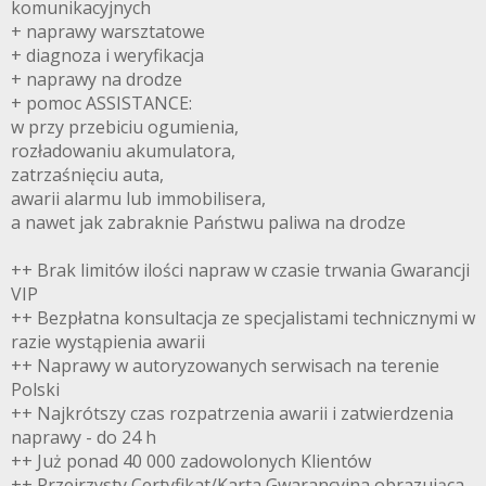
komunikacyjnych
+ naprawy warsztatowe
+ diagnoza i weryfikacja
+ naprawy na drodze
+ pomoc ASSISTANCE:
w przy przebiciu ogumienia,
rozładowaniu akumulatora,
zatrzaśnięciu auta,
awarii alarmu lub immobilisera,
a nawet jak zabraknie Państwu paliwa na drodze
++ Brak limitów ilości napraw w czasie trwania Gwarancji
VIP
++ Bezpłatna konsultacja ze specjalistami technicznymi w
razie wystąpienia awarii
++ Naprawy w autoryzowanych serwisach na terenie
Polski
++ Najkrótszy czas rozpatrzenia awarii i zatwierdzenia
naprawy - do 24 h
++ Już ponad 40 000 zadowolonych Klientów
++ Przejrzysty Certyfikat/Karta Gwarancyjna obrazująca