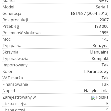
M
a
r
k
a
BMW
M
o
d
e
l
Seria 1
G
e
n
e
r
a
c
j
a
E81/E87 (2004-2013)
R
o
k
p
r
o
d
u
k
c
j
i
2007
P
r
z
e
b
i
e
g
198 000
P
o
j
e
m
n
o
ś
ć
s
k
o
k
o
w
a
1995
M
o
c
143
T
y
p
p
a
l
i
w
a
Benzyna
S
k
r
z
y
n
i
a
Manualna
T
y
p
n
a
d
w
o
z
i
a
Kompakt
I
m
p
o
r
t
o
w
a
n
y
Tak
K
o
l
o
r
Granatowy
V
A
T
m
a
r
ż
a
Tak
F
i
n
a
n
s
o
w
a
n
i
e
Tak
N
a
p
ę
d
Na tylne koła
Z
a
r
e
j
e
s
t
r
o
w
a
n
y
w
Polska
L
i
c
z
b
a
m
i
e
j
s
c
5
L
i
c
z
b
a
d
r
z
w
i
5