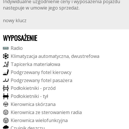
Indywidualne uzgodnienie ceny i wyposażenia pojazdu
następuje w umowie jego sprzedaż.
nowy klucz
WYPOSAŻENIE
R
a
d
i
o
K
l
i
m
a
t
y
z
a
c
j
a
a
u
t
o
m
a
t
y
c
z
n
a
,
d
w
u
s
t
r
e
f
o
w
a
T
a
p
i
c
e
r
k
a
m
a
t
e
r
i
a
ł
o
w
a
P
o
d
g
r
z
e
w
a
n
y
f
o
t
e
l
k
i
e
r
o
w
c
y
P
o
d
g
r
z
e
w
a
n
y
f
o
t
e
l
p
a
s
a
ż
e
r
a
P
o
d
ł
o
k
i
e
t
n
i
k
i
-
p
r
z
ó
d
P
o
d
ł
o
k
i
e
t
n
i
k
i
-
t
y
ł
K
i
e
r
o
w
n
i
c
a
s
k
ó
r
z
a
n
a
K
i
e
r
o
w
n
i
c
a
z
e
s
t
e
r
o
w
a
n
i
e
m
r
a
d
i
a
K
i
e
r
o
w
n
i
c
a
w
i
e
l
o
f
u
n
k
c
y
j
n
a
C
z
u
j
n
i
k
d
e
s
z
c
z
u