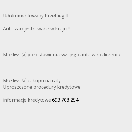
Udokumentowany Przebieg !!!
Auto zarejestrowane w kraju !!!
- - - - - - - - - - - - - - - - - - - - - - - - - - - - - - - - - - - - - - -
Możliwość pozostawienia swojego auta w rozliczeniu
- - - - - - - - - - - - - - - - - - - - - - - - - - - - - - - - - - - - - -
Możliwość zakupu na raty
Uproszczone procedury kredytowe
informacje kredytowe
693 708 254
- - - - - - - - - - - - - - - - - - - - - - - - - - - - - - - - - - - - - - -