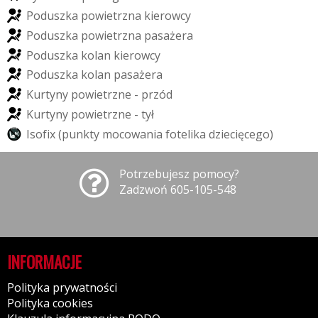
P
o
d
u
s
z
k
a
p
o
w
i
e
t
r
z
n
a
k
i
e
r
o
w
c
y
P
o
d
u
s
z
k
a
p
o
w
i
e
t
r
z
n
a
p
a
s
a
ż
e
r
a
P
o
d
u
s
z
k
a
k
o
l
a
n
k
i
e
r
o
w
c
y
P
o
d
u
s
z
k
a
k
o
l
a
n
p
a
s
a
ż
e
r
a
K
u
r
t
y
n
y
p
o
w
i
e
t
r
z
n
e
-
p
r
z
ó
d
K
u
r
t
y
n
y
p
o
w
i
e
t
r
z
n
e
-
t
y
ł
I
s
o
f
i
x
(
p
u
n
k
t
y
m
o
c
o
w
a
n
i
a
f
o
t
e
l
i
k
a
d
z
i
e
c
i
ę
c
e
g
o
)
Potrzebujesz pomocy?
Zadzwoń 605-105-548
INFORMACJE
Polityka prywatności
Polityka cookies