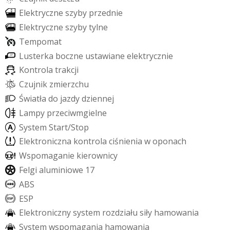
E
l
e
k
t
r
y
c
z
n
e
s
z
y
b
y
p
r
z
e
d
n
i
e
E
l
e
k
t
r
y
c
z
n
e
s
z
y
b
y
t
y
l
n
e
T
e
m
p
o
m
a
t
L
u
s
t
e
r
k
a
b
o
c
z
n
e
u
s
t
a
w
i
a
n
e
e
l
e
k
t
r
y
c
z
n
i
e
K
o
n
t
r
o
l
a
t
r
a
k
c
j
i
C
z
u
j
n
i
k
z
m
i
e
r
z
c
h
u
Ś
w
i
a
t
ł
a
d
o
j
a
z
d
y
d
z
i
e
n
n
e
j
L
a
m
p
y
p
r
z
e
c
i
w
m
g
i
e
l
n
e
S
y
s
t
e
m
S
t
a
r
t
/
S
t
o
p
E
l
e
k
t
r
o
n
i
c
z
n
a
k
o
n
t
r
o
l
a
c
i
ś
n
i
e
n
i
a
w
o
p
o
n
a
c
h
W
s
p
o
m
a
g
a
n
i
e
k
i
e
r
o
w
n
i
c
y
F
e
l
g
i
a
l
u
m
i
n
i
o
w
e
1
7
A
B
S
E
S
P
E
l
e
k
t
r
o
n
i
c
z
n
y
s
y
s
t
e
m
r
o
z
d
z
i
a
ł
u
s
i
ł
y
h
a
m
o
w
a
n
i
a
S
y
s
t
e
m
w
s
p
o
m
a
g
a
n
i
a
h
a
m
o
w
a
n
i
a