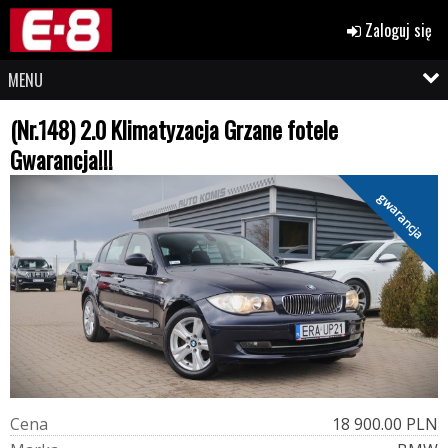
Zaloguj się
MENU
(Nr.148) 2.0 Klimatyzacja Grzane fotele
Gwarancja!!!
gwarancja
C
e
n
a
18 900.00 PLN