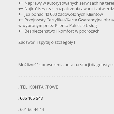
++ Naprawy w autoryzowanych serwisach na teren
++ Najkrótszy czas rozpatrzenia awarii i zatwierd
++ Już ponad 40 000 zadowolonych Klientów
++ Przejrzysty Certyfikat/Karta Gwarancyjna obra
w wybranym przez Klienta Pakiecie Usług
++ Bezpieczeństwo i komfort w podróżach
Zadzwoń i spytaj o szczegóły !
Możliwość sprawdzenia auta na stacji diagnostyczn
- - - - - - - - - - - - - - - - - - - - - - - - - - - - - - - - - - - - -
. TEL. KONTAKTOWE
.
605 105 548
. 601 66 44 44