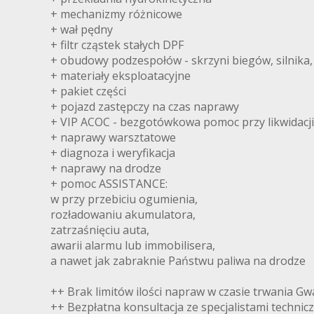
+ mechanizmy różnicowe
+ wał pędny
+ filtr cząstek stałych DPF
+ obudowy podzespołów - skrzyni biegów, silnika, m
+ materiały eksploatacyjne
+ pakiet części
+ pojazd zastępczy na czas naprawy
+ VIP ACOC - bezgotówkowa pomoc przy likwidacj
+ naprawy warsztatowe
+ diagnoza i weryfikacja
+ naprawy na drodze
+ pomoc ASSISTANCE:
w przy przebiciu ogumienia,
rozładowaniu akumulatora,
zatrzaśnięciu auta,
awarii alarmu lub immobilisera,
a nawet jak zabraknie Państwu paliwa na drodze
++ Brak limitów ilości napraw w czasie trwania Gw
++ Bezpłatna konsultacja ze specjalistami technic