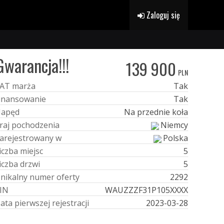
Zaloguj się
warancja!!!
139 900
PLN
A
T
m
a
r
ż
a
Tak
i
n
a
n
s
o
w
a
n
i
e
Tak
N
a
p
ę
d
Na przednie koła
r
a
j
p
o
c
h
o
d
z
e
n
i
a
Niemcy
a
r
e
j
e
s
t
r
o
w
a
n
y
w
Polska
i
c
z
b
a
m
i
e
j
s
c
5
i
c
z
b
a
d
r
z
w
i
5
U
n
i
k
a
l
n
y
n
u
m
e
r
o
f
e
r
t
y
2292
I
N
WAUZZZF31P105XXXX
D
a
t
a
p
i
e
r
w
s
z
e
j
r
e
j
e
s
t
r
a
c
j
i
2023-03-28