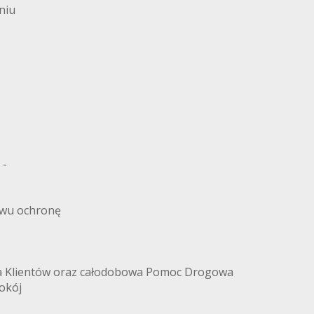
niu
 -
twu ochronę
a Klientów oraz całodobowa Pomoc Drogowa
okój