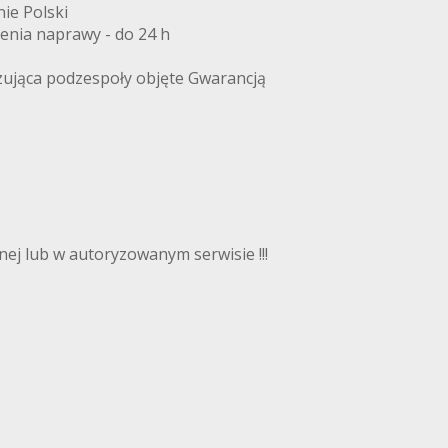
ie Polski
zenia naprawy - do 24 h
zująca podzespoły objęte Gwarancją
ej lub w autoryzowanym serwisie !!!