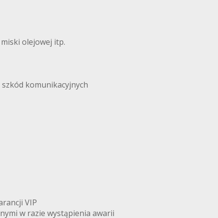
iski olejowej itp.
i szkód komunikacyjnych
arancji VIP
znymi w razie wystąpienia awarii