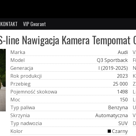
KONTAKT
VIP Gwarant
 S-line Nawigacja Kamera Tempomat G
M
a
r
k
a
Audi
V
M
o
d
e
l
Q3 Sportback
F
G
e
n
e
r
a
c
j
a
I (2019-2025)
R
o
k
p
r
o
d
u
k
c
j
i
2023
K
P
r
z
e
b
i
e
g
25 000
Z
P
o
j
e
m
n
o
ś
ć
s
k
o
k
o
w
a
1498
L
M
o
c
150
L
T
y
p
p
a
l
i
w
a
Benzyna
S
k
r
z
y
n
i
a
Automatyczna
V
T
y
p
n
a
d
w
o
z
i
a
SUV
K
o
l
o
r
Czarny