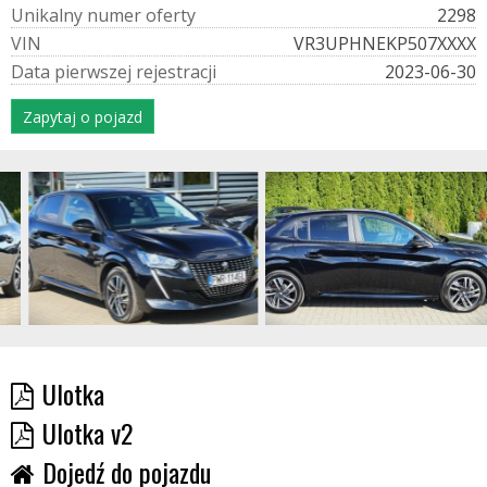
U
n
i
k
a
l
n
y
n
u
m
e
r
o
f
e
r
t
y
2298
V
I
N
VR3UPHNEKP507XXXX
D
a
t
a
p
i
e
r
w
s
z
e
j
r
e
j
e
s
t
r
a
c
j
i
2023-06-30
Zapytaj o pojazd
Ulotka
Ulotka v2
Dojedź do pojazdu