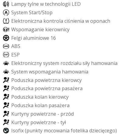
L
a
m
p
y
t
y
l
n
e
w
t
e
c
h
n
o
l
o
g
i
i
L
E
D
S
y
s
t
e
m
S
t
a
r
t
/
S
t
o
p
E
l
e
k
t
r
o
n
i
c
z
n
a
k
o
n
t
r
o
l
a
c
i
ś
n
i
e
n
i
a
w
o
p
o
n
a
c
h
W
s
p
o
m
a
g
a
n
i
e
k
i
e
r
o
w
n
i
c
y
F
e
l
g
i
a
l
u
m
i
n
i
o
w
e
1
6
A
B
S
E
S
P
E
l
e
k
t
r
o
n
i
c
z
n
y
s
y
s
t
e
m
r
o
z
d
z
i
a
ł
u
s
i
ł
y
h
a
m
o
w
a
n
i
a
S
y
s
t
e
m
w
s
p
o
m
a
g
a
n
i
a
h
a
m
o
w
a
n
i
a
P
o
d
u
s
z
k
a
p
o
w
i
e
t
r
z
n
a
k
i
e
r
o
w
c
y
P
o
d
u
s
z
k
a
p
o
w
i
e
t
r
z
n
a
p
a
s
a
ż
e
r
a
P
o
d
u
s
z
k
a
k
o
l
a
n
k
i
e
r
o
w
c
y
P
o
d
u
s
z
k
a
k
o
l
a
n
p
a
s
a
ż
e
r
a
K
u
r
t
y
n
y
p
o
w
i
e
t
r
z
n
e
-
p
r
z
ó
d
K
u
r
t
y
n
y
p
o
w
i
e
t
r
z
n
e
-
t
y
ł
I
s
o
f
i
x
(
p
u
n
k
t
y
m
o
c
o
w
a
n
i
a
f
o
t
e
l
i
k
a
d
z
i
e
c
i
ę
c
e
g
o
)