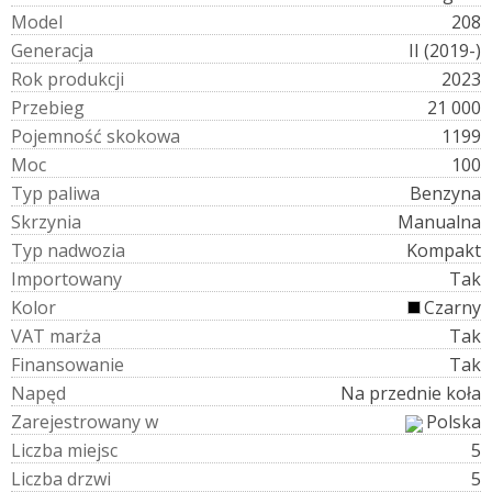
M
o
d
e
l
208
G
e
n
e
r
a
c
j
a
II (2019-)
R
o
k
p
r
o
d
u
k
c
j
i
2023
P
r
z
e
b
i
e
g
21 000
P
o
j
e
m
n
o
ś
ć
s
k
o
k
o
w
a
1199
M
o
c
100
T
y
p
p
a
l
i
w
a
Benzyna
S
k
r
z
y
n
i
a
Manualna
T
y
p
n
a
d
w
o
z
i
a
Kompakt
I
m
p
o
r
t
o
w
a
n
y
Tak
K
o
l
o
r
Czarny
V
A
T
m
a
r
ż
a
Tak
F
i
n
a
n
s
o
w
a
n
i
e
Tak
N
a
p
ę
d
Na przednie koła
Z
a
r
e
j
e
s
t
r
o
w
a
n
y
w
Polska
L
i
c
z
b
a
m
i
e
j
s
c
5
L
i
c
z
b
a
d
r
z
w
i
5