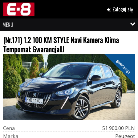
Zaloguj się
MENU
(Nr.171) 1.2 100 KM STYLE Navi Kamera Klima
Tempomat Gwarancja!!!
gwarancja
C
e
n
a
51 900.00 PLN
M
a
r
k
a
Peugeot