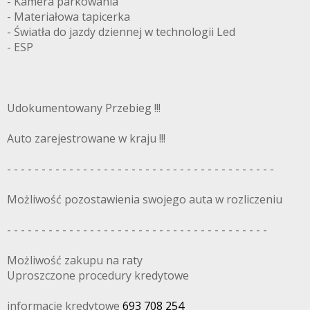
- Kamera parkowania
- Materiałowa tapicerka
- Światła do jazdy dziennej w technologii Led
- ESP
Udokumentowany Przebieg !!!
Auto zarejestrowane w kraju !!!
- - - - - - - - - - - - - - - - - - - - - - - - - - - - - - - - - - - - - - -
Możliwość pozostawienia swojego auta w rozliczeniu
- - - - - - - - - - - - - - - - - - - - - - - - - - - - - - - - - - - - - -
Możliwość zakupu na raty
Uproszczone procedury kredytowe
informacje kredytowe
693 708 254