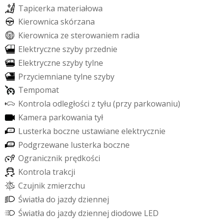
T
a
p
i
c
e
r
k
a
m
a
t
e
r
i
a
ł
o
w
a
K
i
e
r
o
w
n
i
c
a
s
k
ó
r
z
a
n
a
K
i
e
r
o
w
n
i
c
a
z
e
s
t
e
r
o
w
a
n
i
e
m
r
a
d
i
a
E
l
e
k
t
r
y
c
z
n
e
s
z
y
b
y
p
r
z
e
d
n
i
e
E
l
e
k
t
r
y
c
z
n
e
s
z
y
b
y
t
y
l
n
e
P
r
z
y
c
i
e
m
n
i
a
n
e
t
y
l
n
e
s
z
y
b
y
T
e
m
p
o
m
a
t
K
o
n
t
r
o
l
a
o
d
l
e
g
ł
o
ś
c
i
z
t
y
ł
u
(
p
r
z
y
p
a
r
k
o
w
a
n
i
u
)
K
a
m
e
r
a
p
a
r
k
o
w
a
n
i
a
t
y
ł
L
u
s
t
e
r
k
a
b
o
c
z
n
e
u
s
t
a
w
i
a
n
e
e
l
e
k
t
r
y
c
z
n
i
e
P
o
d
g
r
z
e
w
a
n
e
l
u
s
t
e
r
k
a
b
o
c
z
n
e
O
g
r
a
n
i
c
z
n
i
k
p
r
ę
d
k
o
ś
c
i
K
o
n
t
r
o
l
a
t
r
a
k
c
j
i
C
z
u
j
n
i
k
z
m
i
e
r
z
c
h
u
Ś
w
i
a
t
ł
a
d
o
j
a
z
d
y
d
z
i
e
n
n
e
j
Ś
w
i
a
t
ł
a
d
o
j
a
z
d
y
d
z
i
e
n
n
e
j
d
i
o
d
o
w
e
L
E
D