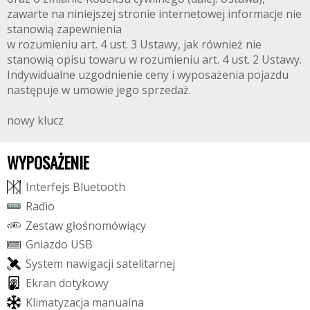
zawarte na niniejszej stronie internetowej informacje nie
stanowią zapewnienia
w rozumieniu art. 4 ust. 3 Ustawy, jak również nie
stanowią opisu towaru w rozumieniu art. 4 ust. 2 Ustawy.
Indywidualne uzgodnienie ceny i wyposażenia pojazdu
następuje w umowie jego sprzedaż.
nowy klucz
WYPOSAŻENIE
I
n
t
e
r
f
e
j
s
B
l
u
e
t
o
o
t
h
R
a
d
i
o
Z
e
s
t
a
w
g
ł
o
ś
n
o
m
ó
w
i
ą
c
y
G
n
i
a
z
d
o
U
S
B
S
y
s
t
e
m
n
a
w
i
g
a
c
j
i
s
a
t
e
l
i
t
a
r
n
e
j
E
k
r
a
n
d
o
t
y
k
o
w
y
K
l
i
m
a
t
y
z
a
c
j
a
m
a
n
u
a
l
n
a