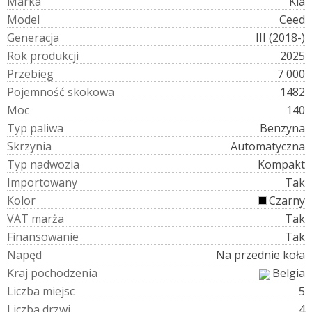
M
a
r
k
a
Kia
M
o
d
e
l
Ceed
G
e
n
e
r
a
c
j
a
III (2018-)
R
o
k
p
r
o
d
u
k
c
j
i
2025
P
r
z
e
b
i
e
g
7 000
P
o
j
e
m
n
o
ś
ć
s
k
o
k
o
w
a
1482
M
o
c
140
T
y
p
p
a
l
i
w
a
Benzyna
S
k
r
z
y
n
i
a
Automatyczna
T
y
p
n
a
d
w
o
z
i
a
Kompakt
I
m
p
o
r
t
o
w
a
n
y
Tak
K
o
l
o
r
Czarny
V
A
T
m
a
r
ż
a
Tak
F
i
n
a
n
s
o
w
a
n
i
e
Tak
N
a
p
ę
d
Na przednie koła
K
r
a
j
p
o
c
h
o
d
z
e
n
i
a
Belgia
L
i
c
z
b
a
m
i
e
j
s
c
5
L
i
c
z
b
a
d
r
z
w
i
4