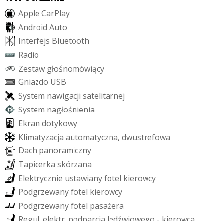
A
p
p
l
e
C
a
r
P
l
a
y
A
n
d
r
o
i
d
A
u
t
o
I
n
t
e
r
f
e
j
s
B
l
u
e
t
o
o
t
h
R
a
d
i
o
Z
e
s
t
a
w
g
ł
o
ś
n
o
m
ó
w
i
ą
c
y
G
n
i
a
z
d
o
U
S
B
S
y
s
t
e
m
n
a
w
i
g
a
c
j
i
s
a
t
e
l
i
t
a
r
n
e
j
S
y
s
t
e
m
n
a
g
ł
o
ś
n
i
e
n
i
a
E
k
r
a
n
d
o
t
y
k
o
w
y
K
l
i
m
a
t
y
z
a
c
j
a
a
u
t
o
m
a
t
y
c
z
n
a
,
d
w
u
s
t
r
e
f
o
w
a
D
a
c
h
p
a
n
o
r
a
m
i
c
z
n
y
T
a
p
i
c
e
r
k
a
s
k
ó
r
z
a
n
a
E
l
e
k
t
r
y
c
z
n
i
e
u
s
t
a
w
i
a
n
y
f
o
t
e
l
k
i
e
r
o
w
c
y
P
o
d
g
r
z
e
w
a
n
y
f
o
t
e
l
k
i
e
r
o
w
c
y
P
o
d
g
r
z
e
w
a
n
y
f
o
t
e
l
p
a
s
a
ż
e
r
a
R
e
g
u
l
.
e
l
e
k
t
r
.
p
o
d
p
a
r
c
i
a
l
ę
d
ź
w
i
o
w
e
g
o
-
k
i
e
r
o
w
c
a