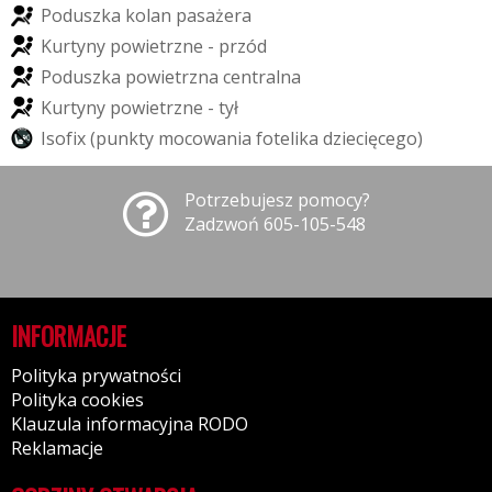
P
o
d
u
s
z
k
a
k
o
l
a
n
p
a
s
a
ż
e
r
a
K
u
r
t
y
n
y
p
o
w
i
e
t
r
z
n
e
-
p
r
z
ó
d
P
o
d
u
s
z
k
a
p
o
w
i
e
t
r
z
n
a
c
e
n
t
r
a
l
n
a
K
u
r
t
y
n
y
p
o
w
i
e
t
r
z
n
e
-
t
y
ł
I
s
o
f
i
x
(
p
u
n
k
t
y
m
o
c
o
w
a
n
i
a
f
o
t
e
l
i
k
a
d
z
i
e
c
i
ę
c
e
g
o
)
Potrzebujesz pomocy?
Zadzwoń 605-105-548
INFORMACJE
Polityka prywatności
Polityka cookies
Klauzula informacyjna RODO
Reklamacje