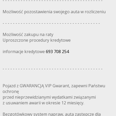
- - - - - - - - - - - - - - - - - - - - - - - - - - - - - - - - - - - - - - -
Możliwość pozostawienia swojego auta w rozliczeniu
- - - - - - - - - - - - - - - - - - - - - - - - - - - - - - - - - - - - - -
Możliwość zakupu na raty
Uproszczone procedury kredytowe
informacje kredytowe
693 708 254
- - - - - - - - - - - - - - - - - - - - - - - - - - - - - - - - - - - - - - -
Pojazd z GWARANCJĄ VIP Gwarant, zapewni Państwu
ochronę
przed nieprzewidzianymi wydatkami związanymi
z usuwaniem awarii w okresie 12 miesięcy.
Bezgotówkowy system napraw, auta zastępcze dla