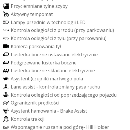
P
r
z
y
c
i
e
m
n
i
a
n
e
t
y
l
n
e
s
z
y
b
y
A
k
t
y
w
n
y
t
e
m
p
o
m
a
t
L
a
m
p
y
p
r
z
e
d
n
i
e
w
t
e
c
h
n
o
l
o
g
i
i
L
E
D
K
o
n
t
r
o
l
a
o
d
l
e
g
ł
o
ś
c
i
z
p
r
z
o
d
u
(
p
r
z
y
p
a
r
k
o
w
a
n
i
u
)
K
o
n
t
r
o
l
a
o
d
l
e
g
ł
o
ś
c
i
z
t
y
ł
u
(
p
r
z
y
p
a
r
k
o
w
a
n
i
u
)
K
a
m
e
r
a
p
a
r
k
o
w
a
n
i
a
t
y
ł
L
u
s
t
e
r
k
a
b
o
c
z
n
e
u
s
t
a
w
i
a
n
e
e
l
e
k
t
r
y
c
z
n
i
e
P
o
d
g
r
z
e
w
a
n
e
l
u
s
t
e
r
k
a
b
o
c
z
n
e
L
u
s
t
e
r
k
a
b
o
c
z
n
e
s
k
ł
a
d
a
n
e
e
l
e
k
t
r
y
c
z
n
i
e
A
s
y
s
t
e
n
t
(
c
z
u
j
n
i
k
)
m
a
r
t
w
e
g
o
p
o
l
a
L
a
n
e
a
s
s
i
s
t
-
k
o
n
t
r
o
l
a
z
m
i
a
n
y
p
a
s
a
r
u
c
h
u
K
o
n
t
r
o
l
a
o
d
l
e
g
ł
o
ś
c
i
o
d
p
o
p
r
z
e
d
z
a
j
ą
c
e
g
o
p
o
j
a
z
d
u
O
g
r
a
n
i
c
z
n
i
k
p
r
ę
d
k
o
ś
c
i
A
s
y
s
t
e
n
t
h
a
m
o
w
a
n
i
a
-
B
r
a
k
e
A
s
s
i
s
t
K
o
n
t
r
o
l
a
t
r
a
k
c
j
i
W
s
p
o
m
a
g
a
n
i
e
r
u
s
z
a
n
i
a
p
o
d
g
ó
r
ę
-
H
i
l
l
H
o
l
d
e
r