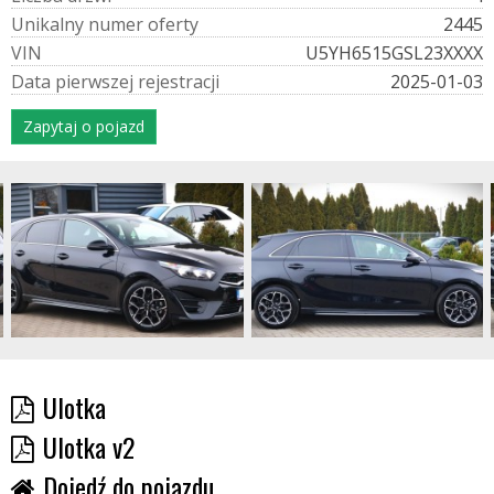
U
n
i
k
a
l
n
y
n
u
m
e
r
o
f
e
r
t
y
2445
V
I
N
U5YH6515GSL23XXXX
D
a
t
a
p
i
e
r
w
s
z
e
j
r
e
j
e
s
t
r
a
c
j
i
2025-01-03
Zapytaj o pojazd
Ulotka
Ulotka v2
Dojedź do pojazdu