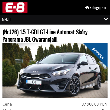
Zaloguj się
MENU
(Nr.126) 1.5 T-GDI GT-Line Automat Skóry
Panorama JBL Gwarancja!!!
gwarancja
C
e
n
a
87 900.00 PLN