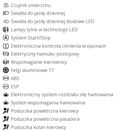
C
z
u
j
n
i
k
z
m
i
e
r
z
c
h
u
Ś
w
i
a
t
ł
a
d
o
j
a
z
d
y
d
z
i
e
n
n
e
j
Ś
w
i
a
t
ł
a
d
o
j
a
z
d
y
d
z
i
e
n
n
e
j
d
i
o
d
o
w
e
L
E
D
L
a
m
p
y
t
y
l
n
e
w
t
e
c
h
n
o
l
o
g
i
i
L
E
D
S
y
s
t
e
m
S
t
a
r
t
/
S
t
o
p
E
l
e
k
t
r
o
n
i
c
z
n
a
k
o
n
t
r
o
l
a
c
i
ś
n
i
e
n
i
a
w
o
p
o
n
a
c
h
E
l
e
k
t
r
y
c
z
n
y
h
a
m
u
l
e
c
p
o
s
t
o
j
o
w
y
W
s
p
o
m
a
g
a
n
i
e
k
i
e
r
o
w
n
i
c
y
F
e
l
g
i
a
l
u
m
i
n
i
o
w
e
1
7
A
B
S
E
S
P
E
l
e
k
t
r
o
n
i
c
z
n
y
s
y
s
t
e
m
r
o
z
d
z
i
a
ł
u
s
i
ł
y
h
a
m
o
w
a
n
i
a
S
y
s
t
e
m
w
s
p
o
m
a
g
a
n
i
a
h
a
m
o
w
a
n
i
a
P
o
d
u
s
z
k
a
p
o
w
i
e
t
r
z
n
a
k
i
e
r
o
w
c
y
P
o
d
u
s
z
k
a
p
o
w
i
e
t
r
z
n
a
p
a
s
a
ż
e
r
a
P
o
d
u
s
z
k
a
k
o
l
a
n
k
i
e
r
o
w
c
y