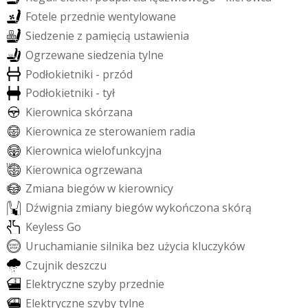
F
o
t
e
l
e
p
r
z
e
d
n
i
e
w
e
n
t
y
l
o
w
a
n
e
S
i
e
d
z
e
n
i
e
z
p
a
m
i
ę
c
i
ą
u
s
t
a
w
i
e
n
i
a
O
g
r
z
e
w
a
n
e
s
i
e
d
z
e
n
i
a
t
y
l
n
e
P
o
d
ł
o
k
i
e
t
n
i
k
i
-
p
r
z
ó
d
P
o
d
ł
o
k
i
e
t
n
i
k
i
-
t
y
ł
K
i
e
r
o
w
n
i
c
a
s
k
ó
r
z
a
n
a
K
i
e
r
o
w
n
i
c
a
z
e
s
t
e
r
o
w
a
n
i
e
m
r
a
d
i
a
K
i
e
r
o
w
n
i
c
a
w
i
e
l
o
f
u
n
k
c
y
j
n
a
K
i
e
r
o
w
n
i
c
a
o
g
r
z
e
w
a
n
a
Z
m
i
a
n
a
b
i
e
g
ó
w
w
k
i
e
r
o
w
n
i
c
y
D
ź
w
i
g
n
i
a
z
m
i
a
n
y
b
i
e
g
ó
w
w
y
k
o
ń
c
z
o
n
a
s
k
ó
r
ą
K
e
y
l
e
s
s
G
o
U
r
u
c
h
a
m
i
a
n
i
e
s
i
l
n
i
k
a
b
e
z
u
ż
y
c
i
a
k
l
u
c
z
y
k
ó
w
C
z
u
j
n
i
k
d
e
s
z
c
z
u
E
l
e
k
t
r
y
c
z
n
e
s
z
y
b
y
p
r
z
e
d
n
i
e
E
l
e
k
t
r
y
c
z
n
e
s
z
y
b
y
t
y
l
n
e