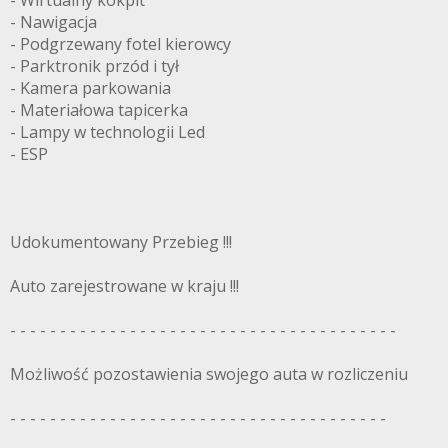
- Wirtualny kokpit
- Nawigacja
- Podgrzewany fotel kierowcy
- Parktronik przód i tył
- Kamera parkowania
- Materiałowa tapicerka
- Lampy w technologii Led
- ESP
Udokumentowany Przebieg !!!
Auto zarejestrowane w kraju !!!
- - - - - - - - - - - - - - - - - - - - - - - - - - - - - - - - - - - - - - -
Możliwość pozostawienia swojego auta w rozliczeniu
- - - - - - - - - - - - - - - - - - - - - - - - - - - - - - - - - - - - - -