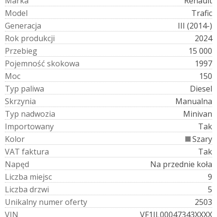
M
a
r
k
a
Renault
M
o
d
e
l
Trafic
G
e
n
e
r
a
c
j
a
III (2014-)
R
o
k
p
r
o
d
u
k
c
j
i
2024
P
r
z
e
b
i
e
g
15 000
P
o
j
e
m
n
o
ś
ć
s
k
o
k
o
w
a
1997
M
o
c
150
T
y
p
p
a
l
i
w
a
Diesel
S
k
r
z
y
n
i
a
Manualna
T
y
p
n
a
d
w
o
z
i
a
Minivan
I
m
p
o
r
t
o
w
a
n
y
Tak
K
o
l
o
r
Szary
V
A
T
f
a
k
t
u
r
a
Tak
N
a
p
ę
d
Na przednie koła
L
i
c
z
b
a
m
i
e
j
s
c
9
L
i
c
z
b
a
d
r
z
w
i
5
U
n
i
k
a
l
n
y
n
u
m
e
r
o
f
e
r
t
y
2503
V
I
N
VF1JL00047343XXXX