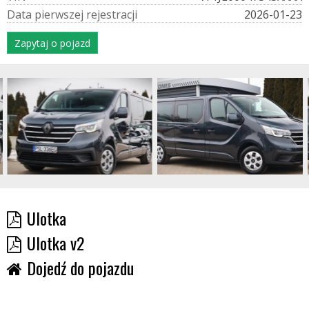
D
a
t
a
p
i
e
r
w
s
z
e
j
r
e
j
e
s
t
r
a
c
j
i
2026-01-23
Zapytaj o pojazd
Ulotka
Ulotka v2
Dojedź do pojazdu