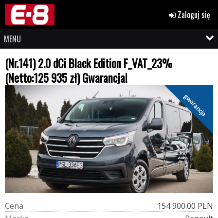
Zaloguj się
MENU
(Nr.141) 2.0 dCi Black Edition F_VAT_23%
(Netto:125 935 zł) Gwarancja!
gwarancja
C
e
n
a
154 900.00 PLN