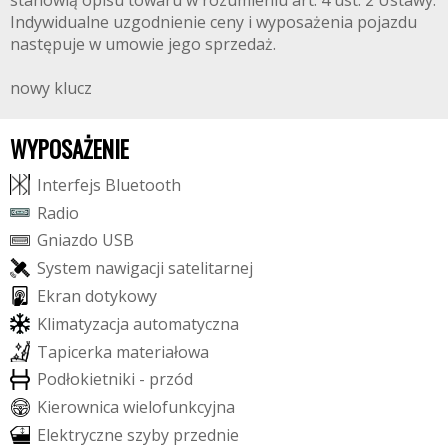
stanowią opisu towaru w rozumieniu art. 4 ust. 2 Ustawy.
Indywidualne uzgodnienie ceny i wyposażenia pojazdu
następuje w umowie jego sprzedaż.
nowy klucz
WYPOSAŻENIE
I
n
t
e
r
f
e
j
s
B
l
u
e
t
o
o
t
h
R
a
d
i
o
G
n
i
a
z
d
o
U
S
B
S
y
s
t
e
m
n
a
w
i
g
a
c
j
i
s
a
t
e
l
i
t
a
r
n
e
j
E
k
r
a
n
d
o
t
y
k
o
w
y
K
l
i
m
a
t
y
z
a
c
j
a
a
u
t
o
m
a
t
y
c
z
n
a
T
a
p
i
c
e
r
k
a
m
a
t
e
r
i
a
ł
o
w
a
P
o
d
ł
o
k
i
e
t
n
i
k
i
-
p
r
z
ó
d
K
i
e
r
o
w
n
i
c
a
w
i
e
l
o
f
u
n
k
c
y
j
n
a
E
l
e
k
t
r
y
c
z
n
e
s
z
y
b
y
p
r
z
e
d
n
i
e