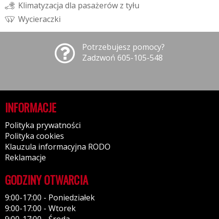
K
l
i
m
a
t
y
z
a
c
j
a
d
l
a
p
a
s
a
ż
e
r
ó
w
z
t
y
ł
u
W
y
c
i
e
r
a
c
z
k
i
Potrzebujesz pomocy?
Zadzwoń 605-105-548
INFORMACJE
Polityka prywatności
Polityka cookies
Klauzula informacyjna RODO
Reklamacje
GODZINY OTWARCIA
9:00-17:00 - Poniedziałek
9:00-17:00 - Wtorek
9:00-17:00 - Środa