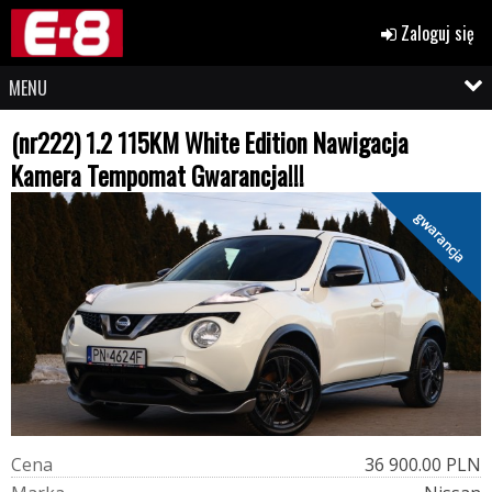
Zaloguj się
MENU
(nr222) 1.2 115KM White Edition Nawigacja
Kamera Tempomat Gwarancja!!!
gwarancja
C
e
n
a
36 900.00 PLN