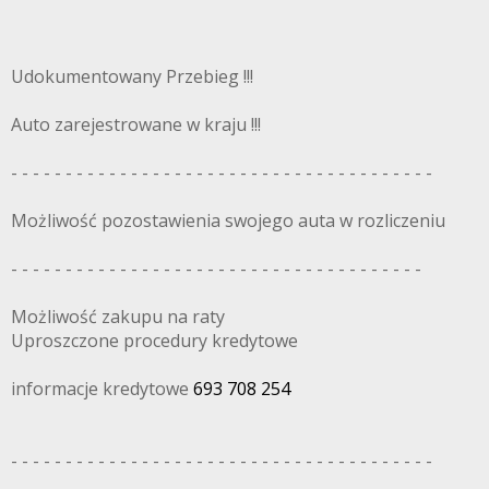
Udokumentowany Przebieg !!!
Auto zarejestrowane w kraju !!!
- - - - - - - - - - - - - - - - - - - - - - - - - - - - - - - - - - - - - - -
Możliwość pozostawienia swojego auta w rozliczeniu
- - - - - - - - - - - - - - - - - - - - - - - - - - - - - - - - - - - - - -
Możliwość zakupu na raty
Uproszczone procedury kredytowe
informacje kredytowe
693 708 254
- - - - - - - - - - - - - - - - - - - - - - - - - - - - - - - - - - - - - - -