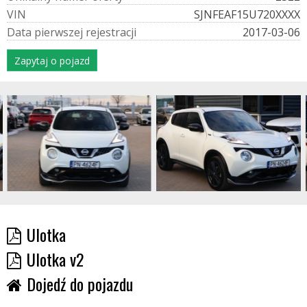
V
I
N
SJNFEAF15U720XXXX
D
a
t
a
p
i
e
r
w
s
z
e
j
r
e
j
e
s
t
r
a
c
j
i
2017-03-06
Zapytaj o pojazd
Ulotka
Ulotka v2
Dojedź do pojazdu