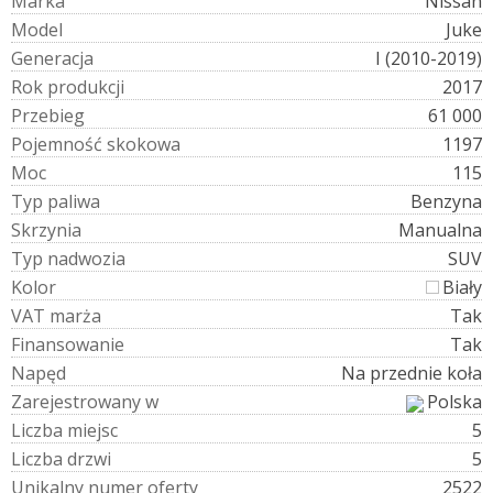
M
a
r
k
a
Nissan
M
o
d
e
l
Juke
G
e
n
e
r
a
c
j
a
I (2010-2019)
R
o
k
p
r
o
d
u
k
c
j
i
2017
P
r
z
e
b
i
e
g
61 000
P
o
j
e
m
n
o
ś
ć
s
k
o
k
o
w
a
1197
M
o
c
115
T
y
p
p
a
l
i
w
a
Benzyna
S
k
r
z
y
n
i
a
Manualna
T
y
p
n
a
d
w
o
z
i
a
SUV
K
o
l
o
r
Biały
V
A
T
m
a
r
ż
a
Tak
F
i
n
a
n
s
o
w
a
n
i
e
Tak
N
a
p
ę
d
Na przednie koła
Z
a
r
e
j
e
s
t
r
o
w
a
n
y
w
Polska
L
i
c
z
b
a
m
i
e
j
s
c
5
L
i
c
z
b
a
d
r
z
w
i
5
U
n
i
k
a
l
n
y
n
u
m
e
r
o
f
e
r
t
y
2522