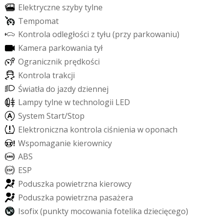
E
l
e
k
t
r
y
c
z
n
e
s
z
y
b
y
t
y
l
n
e
T
e
m
p
o
m
a
t
K
o
n
t
r
o
l
a
o
d
l
e
g
ł
o
ś
c
i
z
t
y
ł
u
(
p
r
z
y
p
a
r
k
o
w
a
n
i
u
)
K
a
m
e
r
a
p
a
r
k
o
w
a
n
i
a
t
y
ł
O
g
r
a
n
i
c
z
n
i
k
p
r
ę
d
k
o
ś
c
i
K
o
n
t
r
o
l
a
t
r
a
k
c
j
i
Ś
w
i
a
t
ł
a
d
o
j
a
z
d
y
d
z
i
e
n
n
e
j
L
a
m
p
y
t
y
l
n
e
w
t
e
c
h
n
o
l
o
g
i
i
L
E
D
S
y
s
t
e
m
S
t
a
r
t
/
S
t
o
p
E
l
e
k
t
r
o
n
i
c
z
n
a
k
o
n
t
r
o
l
a
c
i
ś
n
i
e
n
i
a
w
o
p
o
n
a
c
h
W
s
p
o
m
a
g
a
n
i
e
k
i
e
r
o
w
n
i
c
y
A
B
S
E
S
P
P
o
d
u
s
z
k
a
p
o
w
i
e
t
r
z
n
a
k
i
e
r
o
w
c
y
P
o
d
u
s
z
k
a
p
o
w
i
e
t
r
z
n
a
p
a
s
a
ż
e
r
a
I
s
o
f
i
x
(
p
u
n
k
t
y
m
o
c
o
w
a
n
i
a
f
o
t
e
l
i
k
a
d
z
i
e
c
i
ę
c
e
g
o
)