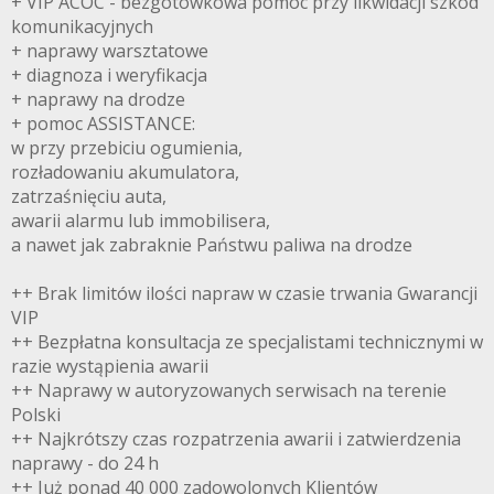
+ VIP ACOC - bezgotówkowa pomoc przy likwidacji szkód
komunikacyjnych
+ naprawy warsztatowe
+ diagnoza i weryfikacja
+ naprawy na drodze
+ pomoc ASSISTANCE:
w przy przebiciu ogumienia,
rozładowaniu akumulatora,
zatrzaśnięciu auta,
awarii alarmu lub immobilisera,
a nawet jak zabraknie Państwu paliwa na drodze
++ Brak limitów ilości napraw w czasie trwania Gwarancji
VIP
++ Bezpłatna konsultacja ze specjalistami technicznymi w
razie wystąpienia awarii
++ Naprawy w autoryzowanych serwisach na terenie
Polski
++ Najkrótszy czas rozpatrzenia awarii i zatwierdzenia
naprawy - do 24 h
++ Już ponad 40 000 zadowolonych Klientów