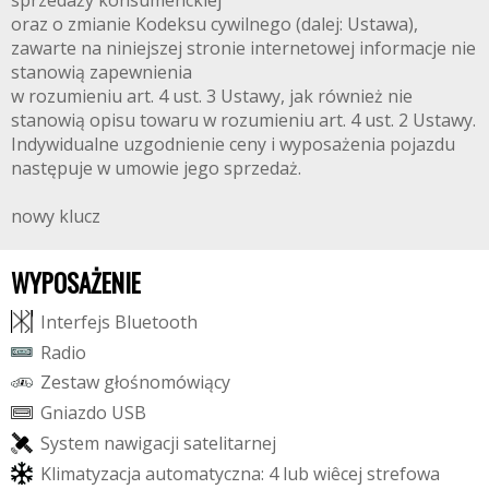
sprzedaży konsumenckiej
oraz o zmianie Kodeksu cywilnego (dalej: Ustawa),
zawarte na niniejszej stronie internetowej informacje nie
stanowią zapewnienia
w rozumieniu art. 4 ust. 3 Ustawy, jak również nie
stanowią opisu towaru w rozumieniu art. 4 ust. 2 Ustawy.
Indywidualne uzgodnienie ceny i wyposażenia pojazdu
następuje w umowie jego sprzedaż.
nowy klucz
WYPOSAŻENIE
I
n
t
e
r
f
e
j
s
B
l
u
e
t
o
o
t
h
R
a
d
i
o
Z
e
s
t
a
w
g
ł
o
ś
n
o
m
ó
w
i
ą
c
y
G
n
i
a
z
d
o
U
S
B
S
y
s
t
e
m
n
a
w
i
g
a
c
j
i
s
a
t
e
l
i
t
a
r
n
e
j
K
l
i
m
a
t
y
z
a
c
j
a
a
u
t
o
m
a
t
y
c
z
n
a
:
4
l
u
b
w
i
ê
c
e
j
s
t
r
e
f
o
w
a