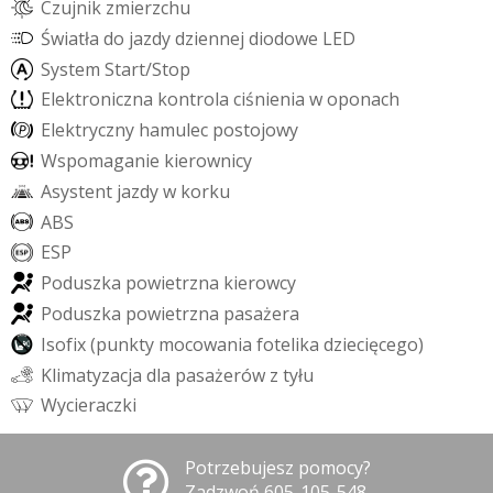
C
z
u
j
n
i
k
z
m
i
e
r
z
c
h
u
Ś
w
i
a
t
ł
a
d
o
j
a
z
d
y
d
z
i
e
n
n
e
j
d
i
o
d
o
w
e
L
E
D
S
y
s
t
e
m
S
t
a
r
t
/
S
t
o
p
E
l
e
k
t
r
o
n
i
c
z
n
a
k
o
n
t
r
o
l
a
c
i
ś
n
i
e
n
i
a
w
o
p
o
n
a
c
h
E
l
e
k
t
r
y
c
z
n
y
h
a
m
u
l
e
c
p
o
s
t
o
j
o
w
y
W
s
p
o
m
a
g
a
n
i
e
k
i
e
r
o
w
n
i
c
y
A
s
y
s
t
e
n
t
j
a
z
d
y
w
k
o
r
k
u
A
B
S
E
S
P
P
o
d
u
s
z
k
a
p
o
w
i
e
t
r
z
n
a
k
i
e
r
o
w
c
y
P
o
d
u
s
z
k
a
p
o
w
i
e
t
r
z
n
a
p
a
s
a
ż
e
r
a
I
s
o
f
i
x
(
p
u
n
k
t
y
m
o
c
o
w
a
n
i
a
f
o
t
e
l
i
k
a
d
z
i
e
c
i
ę
c
e
g
o
)
K
l
i
m
a
t
y
z
a
c
j
a
d
l
a
p
a
s
a
ż
e
r
ó
w
z
t
y
ł
u
W
y
c
i
e
r
a
c
z
k
i
Potrzebujesz pomocy?
Zadzwoń 605-105-548