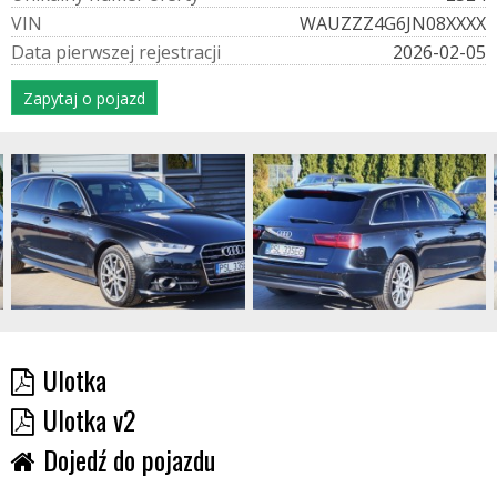
V
I
N
WAUZZZ4G6JN08XXXX
D
a
t
a
p
i
e
r
w
s
z
e
j
r
e
j
e
s
t
r
a
c
j
i
2026-02-05
Zapytaj o pojazd
Ulotka
Ulotka v2
Dojedź do pojazdu