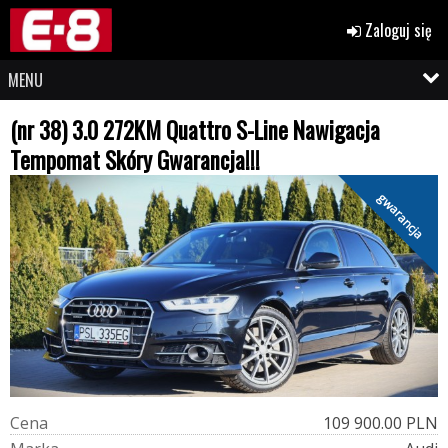
Zaloguj się
MENU
(nr 38) 3.0 272KM Quattro S-Line Nawigacja
Tempomat Skóry Gwarancja!!!
gwarancja
C
e
n
a
109 900.00 PLN