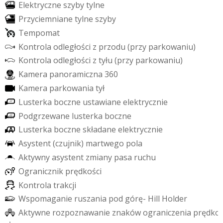
E
l
e
k
t
r
y
c
z
n
e
s
z
y
b
y
t
y
l
n
e
P
r
z
y
c
i
e
m
n
i
a
n
e
t
y
l
n
e
s
z
y
b
y
T
e
m
p
o
m
a
t
K
o
n
t
r
o
l
a
o
d
l
e
g
ł
o
ś
c
i
z
p
r
z
o
d
u
(
p
r
z
y
p
a
r
k
o
w
a
n
i
u
)
K
o
n
t
r
o
l
a
o
d
l
e
g
ł
o
ś
c
i
z
t
y
ł
u
(
p
r
z
y
p
a
r
k
o
w
a
n
i
u
)
K
a
m
e
r
a
p
a
n
o
r
a
m
i
c
z
n
a
3
6
0
K
a
m
e
r
a
p
a
r
k
o
w
a
n
i
a
t
y
ł
L
u
s
t
e
r
k
a
b
o
c
z
n
e
u
s
t
a
w
i
a
n
e
e
l
e
k
t
r
y
c
z
n
i
e
P
o
d
g
r
z
e
w
a
n
e
l
u
s
t
e
r
k
a
b
o
c
z
n
e
L
u
s
t
e
r
k
a
b
o
c
z
n
e
s
k
ł
a
d
a
n
e
e
l
e
k
t
r
y
c
z
n
i
e
A
s
y
s
t
e
n
t
(
c
z
u
j
n
i
k
)
m
a
r
t
w
e
g
o
p
o
l
a
A
k
t
y
w
n
y
a
s
y
s
t
e
n
t
z
m
i
a
n
y
p
a
s
a
r
u
c
h
u
O
g
r
a
n
i
c
z
n
i
k
p
r
ę
d
k
o
ś
c
i
K
o
n
t
r
o
l
a
t
r
a
k
c
j
i
W
s
p
o
m
a
g
a
n
i
e
r
u
s
z
a
n
i
a
p
o
d
g
ó
r
ę
-
H
i
l
l
H
o
l
d
e
r
A
k
t
y
w
n
e
r
o
z
p
o
z
n
a
w
a
n
i
e
z
n
a
k
ó
w
o
g
r
a
n
i
c
z
e
n
i
a
p
r
ę
d
k
o