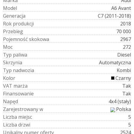
M
a
r
k
a
Audi
M
o
d
e
l
A6 Avant
G
e
n
e
r
a
c
j
a
C7 (2011-2018)
R
o
k
p
r
o
d
u
k
c
j
i
2018
P
r
z
e
b
i
e
g
70 000
P
o
j
e
m
n
o
ś
ć
s
k
o
k
o
w
a
2967
M
o
c
272
T
y
p
p
a
l
i
w
a
Diesel
S
k
r
z
y
n
i
a
Automatyczna
T
y
p
n
a
d
w
o
z
i
a
Kombi
K
o
l
o
r
Czarny
V
A
T
m
a
r
ż
a
Tak
F
i
n
a
n
s
o
w
a
n
i
e
Tak
N
a
p
ę
d
4x4 (stały)
Z
a
r
e
j
e
s
t
r
o
w
a
n
y
w
Polska
L
i
c
z
b
a
m
i
e
j
s
c
5
L
i
c
z
b
a
d
r
z
w
i
5
U
n
i
k
a
l
n
y
n
u
m
e
r
o
f
e
r
t
y
2524