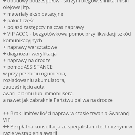
+ obudowy podzespołów - skrzyni biegów, silnika, miski
olejowej itp.
+ materiały eksploatacyjne
+ pakiet części
+ pojazd zastępczy na czas naprawy
+ VIP ACOC - bezgotówkowa pomoc przy likwidacji szkód
komunikacyjnych
+ naprawy warsztatowe
+ diagnoza i weryfikacja
+ naprawy na drodze
+ pomoc ASSISTANCE:
w przy przebiciu ogumienia,
rozładowaniu akumulatora,
zatrzaśnięciu auta,
awarii alarmu lub immobilisera,
a nawet jak zabraknie Państwu paliwa na drodze
++ Brak limitów ilości napraw w czasie trwania Gwarancji
VIP
++ Bezpłatna konsultacja ze specjalistami technicznymi w
razie wystąpienia awarii