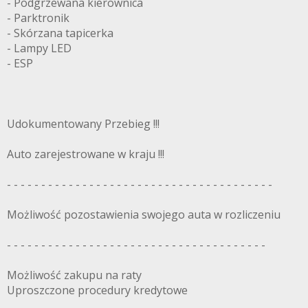
- Podgrzewana kierownica
- Parktronik
- Skórzana tapicerka
- Lampy LED
- ESP
Udokumentowany Przebieg !!!
Auto zarejestrowane w kraju !!!
- - - - - - - - - - - - - - - - - - - - - - - - - - - - - - - - - - - - - - -
Możliwość pozostawienia swojego auta w rozliczeniu
- - - - - - - - - - - - - - - - - - - - - - - - - - - - - - - - - - - - - -
Możliwość zakupu na raty
Uproszczone procedury kredytowe