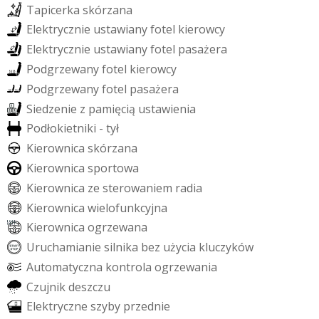
T
a
p
i
c
e
r
k
a
s
k
ó
r
z
a
n
a
E
l
e
k
t
r
y
c
z
n
i
e
u
s
t
a
w
i
a
n
y
f
o
t
e
l
k
i
e
r
o
w
c
y
E
l
e
k
t
r
y
c
z
n
i
e
u
s
t
a
w
i
a
n
y
f
o
t
e
l
p
a
s
a
ż
e
r
a
P
o
d
g
r
z
e
w
a
n
y
f
o
t
e
l
k
i
e
r
o
w
c
y
P
o
d
g
r
z
e
w
a
n
y
f
o
t
e
l
p
a
s
a
ż
e
r
a
S
i
e
d
z
e
n
i
e
z
p
a
m
i
ę
c
i
ą
u
s
t
a
w
i
e
n
i
a
P
o
d
ł
o
k
i
e
t
n
i
k
i
-
t
y
ł
K
i
e
r
o
w
n
i
c
a
s
k
ó
r
z
a
n
a
K
i
e
r
o
w
n
i
c
a
s
p
o
r
t
o
w
a
K
i
e
r
o
w
n
i
c
a
z
e
s
t
e
r
o
w
a
n
i
e
m
r
a
d
i
a
K
i
e
r
o
w
n
i
c
a
w
i
e
l
o
f
u
n
k
c
y
j
n
a
K
i
e
r
o
w
n
i
c
a
o
g
r
z
e
w
a
n
a
U
r
u
c
h
a
m
i
a
n
i
e
s
i
l
n
i
k
a
b
e
z
u
ż
y
c
i
a
k
l
u
c
z
y
k
ó
w
A
u
t
o
m
a
t
y
c
z
n
a
k
o
n
t
r
o
l
a
o
g
r
z
e
w
a
n
i
a
C
z
u
j
n
i
k
d
e
s
z
c
z
u
E
l
e
k
t
r
y
c
z
n
e
s
z
y
b
y
p
r
z
e
d
n
i
e