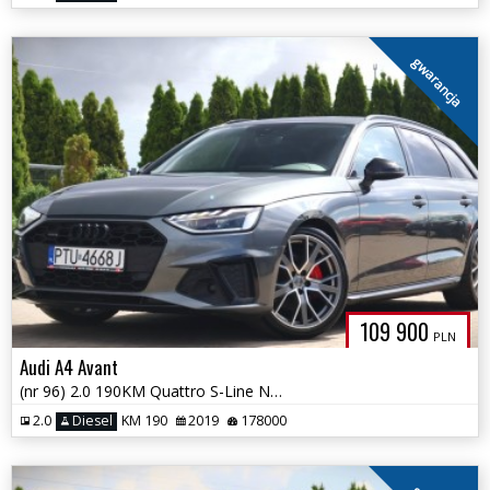
gwarancja
109 900
PLN
Audi A4 Avant
(nr 96) 2.0 190KM Quattro S-Line Navi Parktronik Tempomat Gwarancja!!!
2.0
Diesel
KM 190
2019
178000