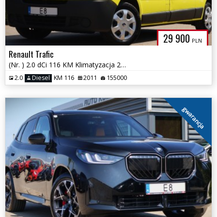
29 900
PLN
Renault Trafic
(Nr. ) 2.0 dCi 116 KM Klimatyzacja 2xdrzwi przesuwne Gwarancja!!!
2.0
Diesel
KM 116
2011
155000
gwarancja