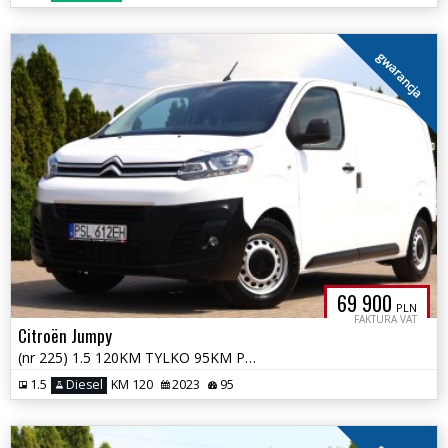
gwarancja
69 900
PLN
FAKTURA VAT
Citroën Jumpy
(nr 225) 1.5 120KM TYLKO 95KM PRZEBIEGU F_VAT23% Parktronik Gwarancja!
1.5
Diesel
KM 120
2023
95