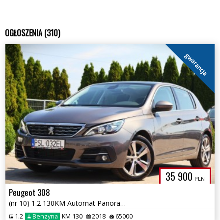
OGŁOSZENIA (310)
gwarancja
35 900
PLN
Peugeot 308
(nr 10) 1.2 130KM Automat Panorama Tempomat Parktronik Klima Gwarancja
1.2
Benzyna
KM 130
2018
65000