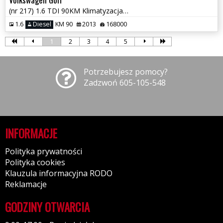
(nr 217) 1.6 TDI 90KM Klimatyzacja Tempomat Parktronik Gwarancja!!!
1.6
Diesel
KM 90
2013
168000
1
2
3
4
5
Potrzebujesz pomocy?
Zadzwoń 605-105-548
INFORMACJE
Polityka prywatności
Polityka cookies
Klauzula informacyjna RODO
Reklamacje
GODZINY OTWARCIA