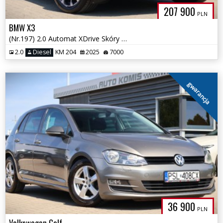
207 900
PLN
BMW X3
(Nr.197) 2.0 Automat XDrive Skóry Klimatyzacja Kamera Gwarancja!!!
2.0
Diesel
KM 204
2025
7000
gwarancja
36 900
PLN
Volkswagen Golf