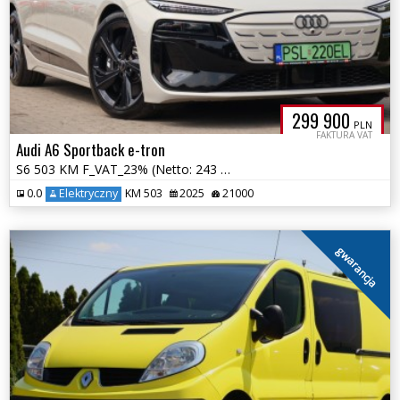
299 900
PLN
FAKTURA VAT
Audi A6 Sportback e-tron
S6 503 KM F_VAT_23% (Netto: 243 821) B&O Quattro Panorama Navi Kamera
0.0
Elektryczny
KM 503
2025
21000
gwarancja