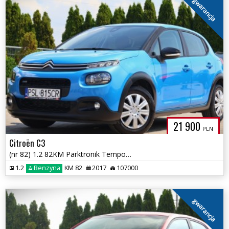
gwarancja
21 900
PLN
Citroën C3
(nr 82) 1.2 82KM Parktronik Tempomat Klima Gwarancja!!!
1.2
Benzyna
KM 82
2017
107000
gwarancja