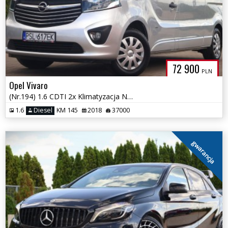
72 900
PLN
Opel Vivaro
(Nr.194) 1.6 CDTI 2x Klimatyzacja Navi Parktronik Tempomat Gwarancja!!
1.6
Diesel
KM 145
2018
37000
gwarancja