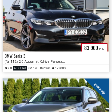
83 900
PLN
BMW Seria 3
(Nr 112) 2.0 Automat Xdrive Panorama Skóry Klima Gwarancja!!!
2.0
Diesel
KM 190
2020
123000
gwarancja