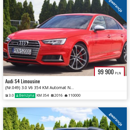
gwarancja
99 900
PLN
Audi S4 Limousine
(Nr.049) 3.0 V6 354 KM Automat Navi Kamera HUD Skóry Gwarancja!!!
3.0
Benzyna
KM 354
2016
110000
gwarancja