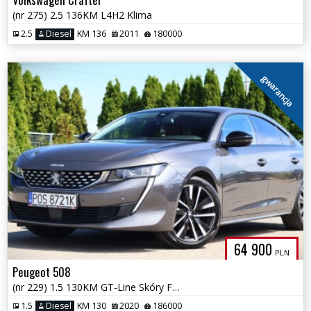
(nr 275) 2.5 136KM L4H2 Klima
2.5
Diesel
KM 136
2011
180000
gwarancja
64 900
PLN
Peugeot 508
(nr 229) 1.5 130KM GT-Line Skóry Focal Kamera Tempomat Gwarancja!!!
1.5
Diesel
KM 130
2020
186000