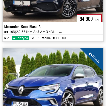
94 900
PLN
Mercedes-Benz Klasa A
(nr 103)2.0 381KM A45 AMG 4Matic Navi Panorama Tempomat Gwarancja!!!
2.0
Benzyna
KM 381
2016
113000
gwarancja