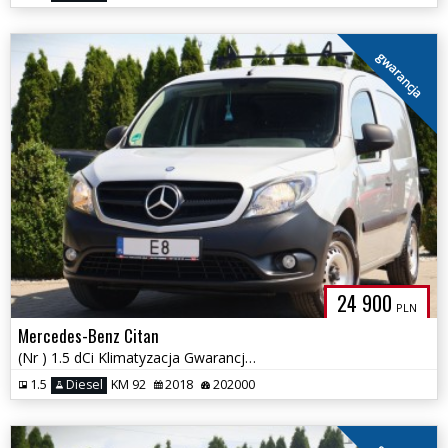
gwarancja
24 900
PLN
Mercedes-Benz Citan
(Nr ) 1.5 dCi Klimatyzacja Gwarancja!!!
1.5
Diesel
KM 92
2018
202000