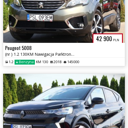
42 900
PLN
Peugeot 5008
(nr ) 1.2 130KM Nawigacja Parktronik Tempomat Panorama Gwarancja!!!
1.2
Benzyna
KM 130
2018
145000