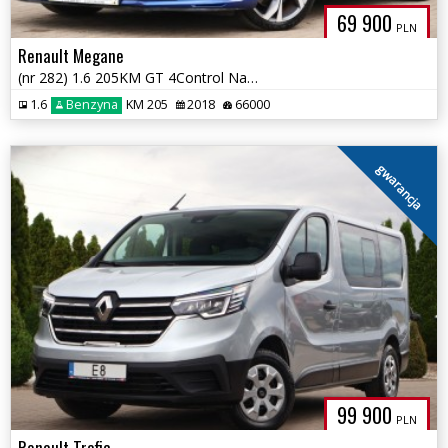
69 900
PLN
Renault Megane
(nr 282) 1.6 205KM GT 4Control Navi Kamera BOSE Alcantara Gwarancja!!!
1.6
Benzyna
KM 205
2018
66000
gwarancja
99 900
PLN
Renault Trafic