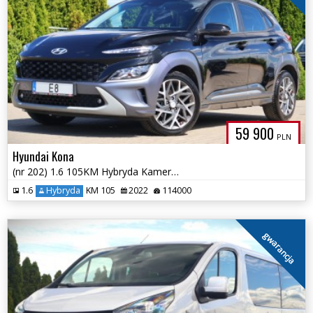
59 900
PLN
Hyundai Kona
(nr 202) 1.6 105KM Hybryda Kamera Parktronik Klima Gwarancja!!!
1.6
Hybryda
KM 105
2022
114000
gwarancja