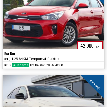
42 900
PLN
Kia Rio
(nr ) 1.25 84KM Tempomat Parktronik Kamera Klima Gwarancja!!
1.2
Benzyna
KM 84
2020
70000
gwarancja