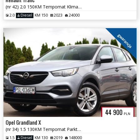
(nr 42) 2.0 150KM Tempomat Klima Bluetooth Gwarancja!!!
2.0
Diesel
KM 150
2023
24000
gwarancja
44 900
PLN
Opel Grandland X
(nr 34) 1.5 130KM Tempomat Parktronik Kamera Klima Gwarancja!!!
1.5
Diesel
KM 130
2019
148000