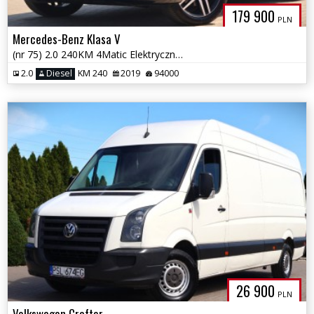
179 900
PLN
Mercedes-Benz Klasa V
(nr 75) 2.0 240KM 4Matic Elektryczne drzwi Kamera Tempomat Gwarancja!!
2.0
Diesel
KM 240
2019
94000
26 900
PLN
Volkswagen Crafter