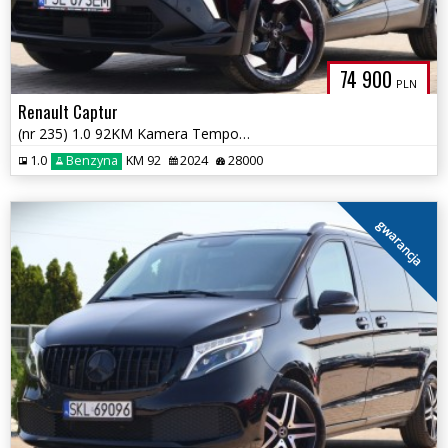
74 900
PLN
Renault Captur
(nr 235) 1.0 92KM Kamera Tempomat Parktronik Gwarancja!!!
1.0
Benzyna
KM 92
2024
28000
gwarancja