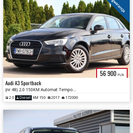
gwarancja
56 900
PLN
Audi A3 Sportback
(nr 48) 2.0 150KM Automat Tempomat Parktronik Klima Gwarancja!!!
2.0
Diesel
KM 150
2017
172000