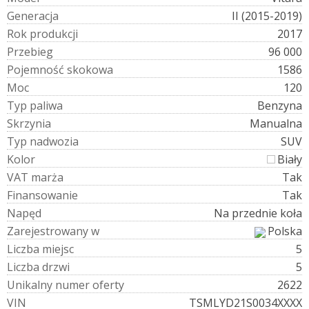
G
e
n
e
r
a
c
j
a
II (2015-2019)
R
o
k
p
r
o
d
u
k
c
j
i
2017
P
r
z
e
b
i
e
g
96 000
P
o
j
e
m
n
o
ś
ć
s
k
o
k
o
w
a
1586
M
o
c
120
T
y
p
p
a
l
i
w
a
Benzyna
S
k
r
z
y
n
i
a
Manualna
T
y
p
n
a
d
w
o
z
i
a
SUV
K
o
l
o
r
Biały
V
A
T
m
a
r
ż
a
Tak
F
i
n
a
n
s
o
w
a
n
i
e
Tak
N
a
p
ę
d
Na przednie koła
Z
a
r
e
j
e
s
t
r
o
w
a
n
y
w
Polska
L
i
c
z
b
a
m
i
e
j
s
c
5
L
i
c
z
b
a
d
r
z
w
i
5
U
n
i
k
a
l
n
y
n
u
m
e
r
o
f
e
r
t
y
2622
V
I
N
TSMLYD21S0034XXXX