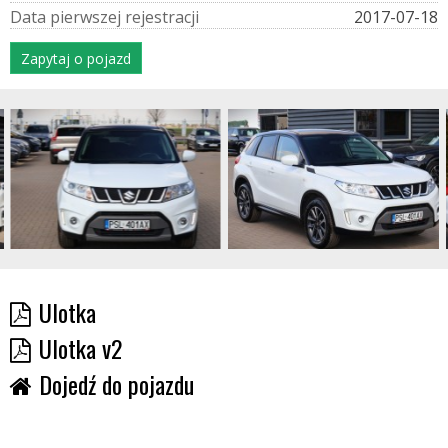
D
a
t
a
p
i
e
r
w
s
z
e
j
r
e
j
e
s
t
r
a
c
j
i
2017-07-18
Zapytaj o pojazd
Ulotka
Ulotka v2
Dojedź do pojazdu