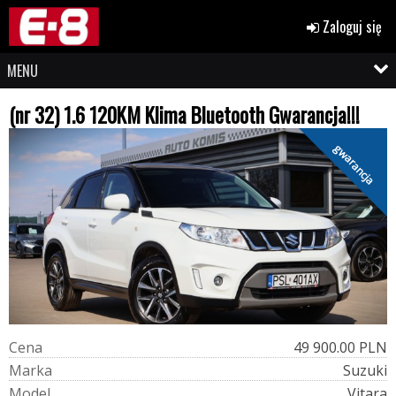
Zaloguj się
MENU
(nr 32) 1.6 120KM Klima Bluetooth Gwarancja!!!
gwarancja
C
e
n
a
49 900.00 PLN
M
a
r
k
a
Suzuki
M
o
d
e
l
Vitara