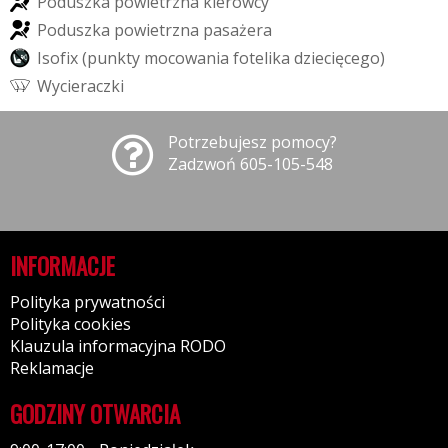
P
o
d
u
s
z
k
a
p
o
w
i
e
t
r
z
n
a
k
i
e
r
o
w
c
y
P
o
d
u
s
z
k
a
p
o
w
i
e
t
r
z
n
a
p
a
s
a
ż
e
r
a
I
s
o
f
i
x
(
p
u
n
k
t
y
m
o
c
o
w
a
n
i
a
f
o
t
e
l
i
k
a
d
z
i
e
c
i
ę
c
e
g
o
)
W
y
c
i
e
r
a
c
z
k
i
Potrzebujesz pomocy?
Zadzwoń 605-105-548
INFORMACJE
Polityka prywatności
Polityka cookies
Klauzula informacyjna RODO
Reklamacje
GODZINY OTWARCIA