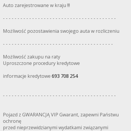
Auto zarejestrowane w kraju !!!
- - - - - - - - - - - - - - - - - - - - - - - - - - - - - - - - - - - - - - -
Możliwość pozostawienia swojego auta w rozliczeniu
- - - - - - - - - - - - - - - - - - - - - - - - - - - - - - - - - - - - - -
Możliwość zakupu na raty
Uproszczone procedury kredytowe
informacje kredytowe
693 708 254
- - - - - - - - - - - - - - - - - - - - - - - - - - - - - - - - - - - - - - -
Pojazd z GWARANCJĄ VIP Gwarant, zapewni Państwu
ochronę
przed nieprzewidzianymi wydatkami związanymi