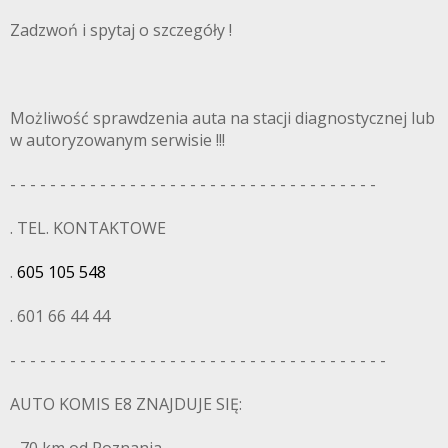
Zadzwoń i spytaj o szczegóły !
Możliwość sprawdzenia auta na stacji diagnostycznej lub
w autoryzowanym serwisie !!!
- - - - - - - - - - - - - - - - - - - - - - - - - - - - - - - - - - - - -
. TEL. KONTAKTOWE
.
605 105 548
. 601 66 44 44
- - - - - - - - - - - - - - - - - - - - - - - - - - - - - - - - - - - - - -
AUTO KOMIS E8 ZNAJDUJE SIĘ: