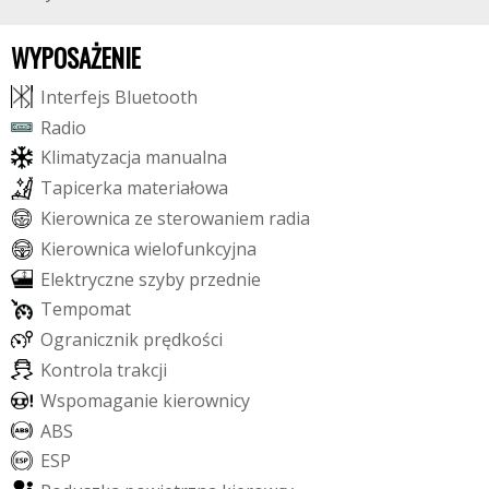
WYPOSAŻENIE
I
n
t
e
r
f
e
j
s
B
l
u
e
t
o
o
t
h
R
a
d
i
o
K
l
i
m
a
t
y
z
a
c
j
a
m
a
n
u
a
l
n
a
T
a
p
i
c
e
r
k
a
m
a
t
e
r
i
a
ł
o
w
a
K
i
e
r
o
w
n
i
c
a
z
e
s
t
e
r
o
w
a
n
i
e
m
r
a
d
i
a
K
i
e
r
o
w
n
i
c
a
w
i
e
l
o
f
u
n
k
c
y
j
n
a
E
l
e
k
t
r
y
c
z
n
e
s
z
y
b
y
p
r
z
e
d
n
i
e
T
e
m
p
o
m
a
t
O
g
r
a
n
i
c
z
n
i
k
p
r
ę
d
k
o
ś
c
i
K
o
n
t
r
o
l
a
t
r
a
k
c
j
i
W
s
p
o
m
a
g
a
n
i
e
k
i
e
r
o
w
n
i
c
y
A
B
S
E
S
P