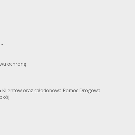
 -
twu ochronę
a Klientów oraz całodobowa Pomoc Drogowa
okój