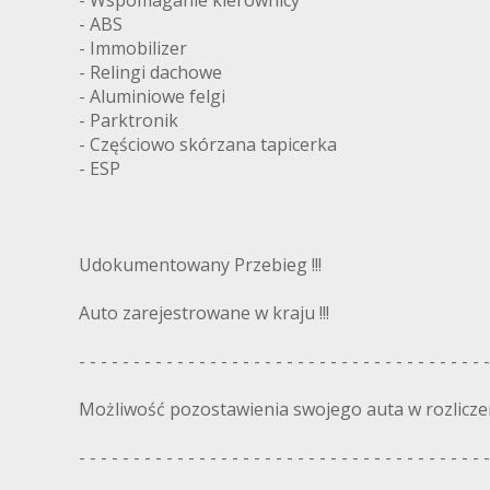
- Wspomaganie kierownicy
- ABS
- Immobilizer
- Relingi dachowe
- Aluminiowe felgi
- Parktronik
- Częściowo skórzana tapicerka
- ESP
Udokumentowany Przebieg !!!
Auto zarejestrowane w kraju !!!
- - - - - - - - - - - - - - - - - - - - - - - - - - - - - - - - - - - - - -
Możliwość pozostawienia swojego auta w rozlicze
- - - - - - - - - - - - - - - - - - - - - - - - - - - - - - - - - - - - - -