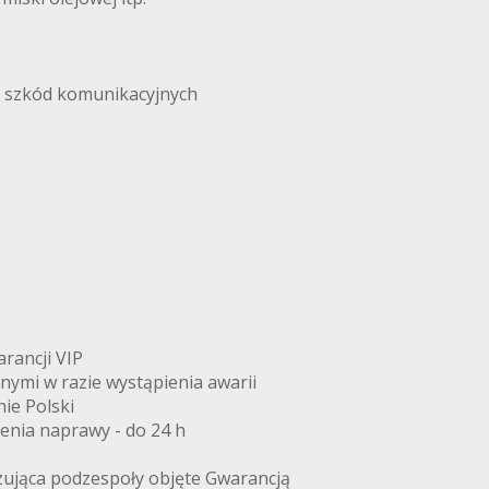
i szkód komunikacyjnych
arancji VIP
znymi w razie wystąpienia awarii
ie Polski
zenia naprawy - do 24 h
zująca podzespoły objęte Gwarancją