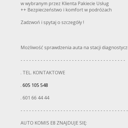
w wybranym przez Klienta Pakiecie Usług
++ Bezpieczeństwo i komfort w podróżach
Zadzwoń i spytaj o szczegóły !
Możliwość sprawdzenia auta na stacji diagnostyczn
- - - - - - - - - - - - - - - - - - - - - - - - - - - - - - - - - - - - -
. TEL. KONTAKTOWE
.
605 105 548
. 601 66 44 44
- - - - - - - - - - - - - - - - - - - - - - - - - - - - - - - - - - - - - -
AUTO KOMIS E8 ZNAJDUJE SIĘ: