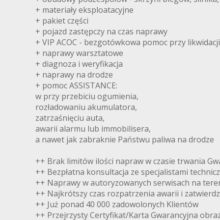
+ materiały eksploatacyjne
+ pakiet części
+ pojazd zastępczy na czas naprawy
+ VIP ACOC - bezgotówkowa pomoc przy likwidacj
+ naprawy warsztatowe
+ diagnoza i weryfikacja
+ naprawy na drodze
+ pomoc ASSISTANCE:
w przy przebiciu ogumienia,
rozładowaniu akumulatora,
zatrzaśnięciu auta,
awarii alarmu lub immobilisera,
a nawet jak zabraknie Państwu paliwa na drodze
++ Brak limitów ilości napraw w czasie trwania Gw
++ Bezpłatna konsultacja ze specjalistami technic
++ Naprawy w autoryzowanych serwisach na teren
++ Najkrótszy czas rozpatrzenia awarii i zatwierd
++ Już ponad 40 000 zadowolonych Klientów
++ Przejrzysty Certyfikat/Karta Gwarancyjna obra