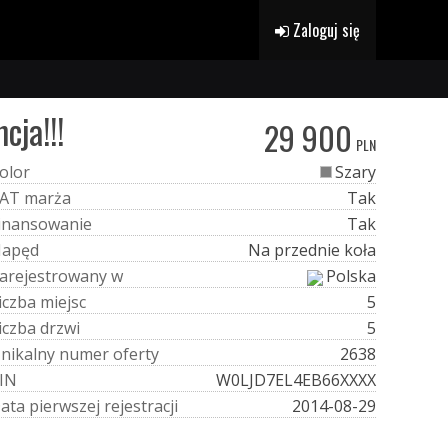
Zaloguj się
cja!!!
29 900
PLN
o
l
o
r
Szary
A
T
m
a
r
ż
a
Tak
i
n
a
n
s
o
w
a
n
i
e
Tak
N
a
p
ę
d
Na przednie koła
a
r
e
j
e
s
t
r
o
w
a
n
y
w
Polska
i
c
z
b
a
m
i
e
j
s
c
5
i
c
z
b
a
d
r
z
w
i
5
U
n
i
k
a
l
n
y
n
u
m
e
r
o
f
e
r
t
y
2638
I
N
W0LJD7EL4EB66XXXX
D
a
t
a
p
i
e
r
w
s
z
e
j
r
e
j
e
s
t
r
a
c
j
i
2014-08-29