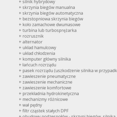
+ silnik hybrydowy
+ skrzynia biegów manualna
+ skrzynia biegów automatyczna
+ bezstopniowa skrzynia biegów
+ koło zamachowe dwumasowe
+ turbina lub turbosprężarka
+ rozrusznik
+ alternator
+ układ hamulcowy
+ układ chłodzenia
+ komputer główny silnika
+ łańcuch rozrządu
+ pasek rozrządu (uszkodzenie silnika w przypadk
+ zawieszenie pneumatyczne
+ zawieszenie mechaniczne
+ zawieszenie komfortowe
+ przekładnia hydrokinetyczna
+ mechanizmy różnicowe
+ wał pędny
+ filtr cząstek stałych DPF
+ obudowy podzespołów - skrzyni biegów, silnika, m