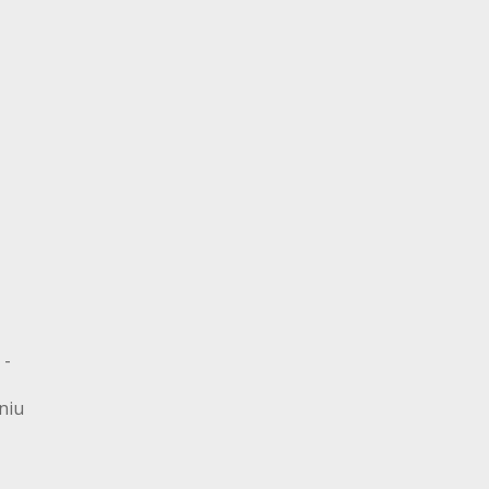
 -
niu