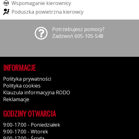
W
s
p
o
m
a
g
a
n
i
e
k
i
e
r
o
w
n
i
c
y
P
o
d
u
s
z
k
a
p
o
w
i
e
t
r
z
n
a
k
i
e
r
o
w
c
y
Potrzebujesz pomocy?
Zadzwoń 605-105-548
INFORMACJE
Polityka prywatności
Polityka cookies
Klauzula informacyjna RODO
Reklamacje
GODZINY OTWARCIA
9:00-17:00 - Poniedziałek
9:00-17:00 - Wtorek
9:00-17:00 - Środa