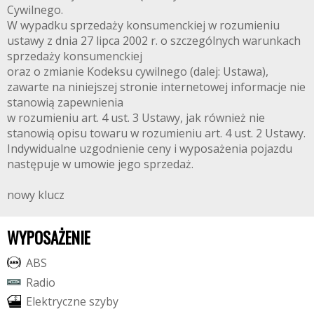
Cywilnego.
W wypadku sprzedaży konsumenckiej w rozumieniu
ustawy z dnia 27 lipca 2002 r. o szczególnych warunkach
sprzedaży konsumenckiej
oraz o zmianie Kodeksu cywilnego (dalej: Ustawa),
zawarte na niniejszej stronie internetowej informacje nie
stanowią zapewnienia
w rozumieniu art. 4 ust. 3 Ustawy, jak również nie
stanowią opisu towaru w rozumieniu art. 4 ust. 2 Ustawy.
Indywidualne uzgodnienie ceny i wyposażenia pojazdu
następuje w umowie jego sprzedaż.
nowy klucz
WYPOSAŻENIE
A
B
S
R
a
d
i
o
E
l
e
k
t
r
y
c
z
n
e
s
z
y
b
y