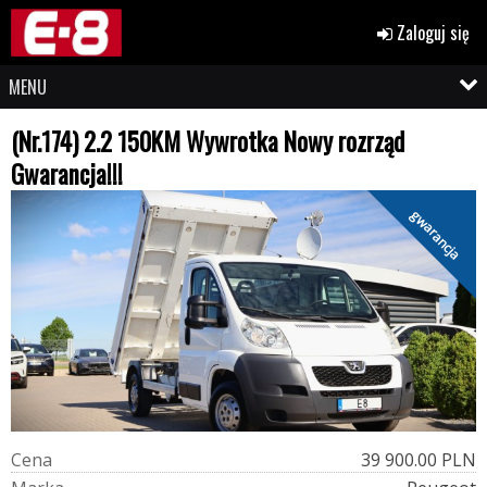
Zaloguj się
MENU
(Nr.174) 2.2 150KM Wywrotka Nowy rozrząd
Gwarancja!!!
gwarancja
C
e
n
a
39 900.00 PLN