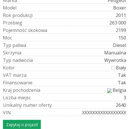
M
a
r
k
a
Peugeot
M
o
d
e
l
Boxer
R
o
k
p
r
o
d
u
k
c
j
i
2011
P
r
z
e
b
i
e
g
263 000
P
o
j
e
m
n
o
ś
ć
s
k
o
k
o
w
a
2199
M
o
c
150
T
y
p
p
a
l
i
w
a
Diesel
S
k
r
z
y
n
i
a
Manualna
T
y
p
n
a
d
w
o
z
i
a
Wywrotka
K
o
l
o
r
Biały
V
A
T
m
a
r
ż
a
Tak
F
i
n
a
n
s
o
w
a
n
i
e
Tak
K
r
a
j
p
o
c
h
o
d
z
e
n
i
a
Belgia
L
i
c
z
b
a
m
i
e
j
s
c
3
U
n
i
k
a
l
n
y
n
u
m
e
r
o
f
e
r
t
y
2640
V
I
N
XXXXXXXXXXXXXXXXX
Zapytaj o pojazd