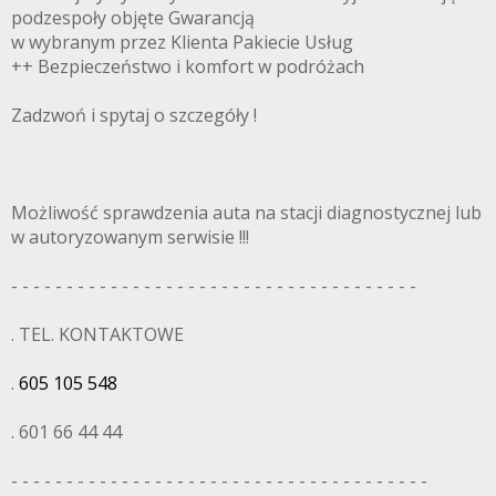
podzespoły objęte Gwarancją
w wybranym przez Klienta Pakiecie Usług
++ Bezpieczeństwo i komfort w podróżach
Zadzwoń i spytaj o szczegóły !
Możliwość sprawdzenia auta na stacji diagnostycznej lub
w autoryzowanym serwisie !!!
- - - - - - - - - - - - - - - - - - - - - - - - - - - - - - - - - - - - -
. TEL. KONTAKTOWE
.
605 105 548
. 601 66 44 44
- - - - - - - - - - - - - - - - - - - - - - - - - - - - - - - - - - - - - -