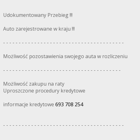
Udokumentowany Przebieg !!!
Auto zarejestrowane w kraju !!!
- - - - - - - - - - - - - - - - - - - - - - - - - - - - - - - - - - - - - - -
Możliwość pozostawienia swojego auta w rozliczeniu
- - - - - - - - - - - - - - - - - - - - - - - - - - - - - - - - - - - - - -
Możliwość zakupu na raty
Uproszczone procedury kredytowe
informacje kredytowe
693 708 254
- - - - - - - - - - - - - - - - - - - - - - - - - - - - - - - - - - - - - - -