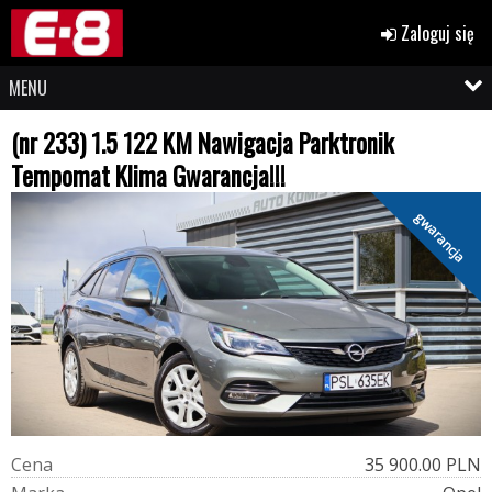
Zaloguj się
MENU
(nr 233) 1.5 122 KM Nawigacja Parktronik
Tempomat Klima Gwarancja!!!
gwarancja
C
e
n
a
35 900.00 PLN