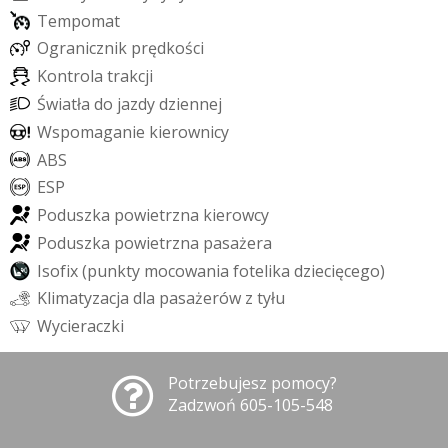
T
e
m
p
o
m
a
t
O
g
r
a
n
i
c
z
n
i
k
p
r
ę
d
k
o
ś
c
i
K
o
n
t
r
o
l
a
t
r
a
k
c
j
i
Ś
w
i
a
t
ł
a
d
o
j
a
z
d
y
d
z
i
e
n
n
e
j
W
s
p
o
m
a
g
a
n
i
e
k
i
e
r
o
w
n
i
c
y
A
B
S
E
S
P
P
o
d
u
s
z
k
a
p
o
w
i
e
t
r
z
n
a
k
i
e
r
o
w
c
y
P
o
d
u
s
z
k
a
p
o
w
i
e
t
r
z
n
a
p
a
s
a
ż
e
r
a
I
s
o
f
i
x
(
p
u
n
k
t
y
m
o
c
o
w
a
n
i
a
f
o
t
e
l
i
k
a
d
z
i
e
c
i
ę
c
e
g
o
)
K
l
i
m
a
t
y
z
a
c
j
a
d
l
a
p
a
s
a
ż
e
r
ó
w
z
t
y
ł
u
W
y
c
i
e
r
a
c
z
k
i
Potrzebujesz pomocy?
Zadzwoń 605-105-548