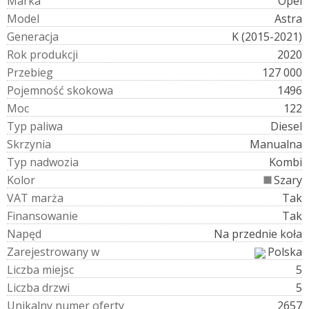
M
a
r
k
a
Opel
M
o
d
e
l
Astra
G
e
n
e
r
a
c
j
a
K (2015-2021)
R
o
k
p
r
o
d
u
k
c
j
i
2020
P
r
z
e
b
i
e
g
127 000
P
o
j
e
m
n
o
ś
ć
s
k
o
k
o
w
a
1496
M
o
c
122
T
y
p
p
a
l
i
w
a
Diesel
S
k
r
z
y
n
i
a
Manualna
T
y
p
n
a
d
w
o
z
i
a
Kombi
K
o
l
o
r
Szary
V
A
T
m
a
r
ż
a
Tak
F
i
n
a
n
s
o
w
a
n
i
e
Tak
N
a
p
ę
d
Na przednie koła
Z
a
r
e
j
e
s
t
r
o
w
a
n
y
w
Polska
L
i
c
z
b
a
m
i
e
j
s
c
5
L
i
c
z
b
a
d
r
z
w
i
5
U
n
i
k
a
l
n
y
n
u
m
e
r
o
f
e
r
t
y
2657