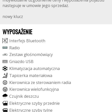
Indywidualne uzgodnienie ceny i wyposażenia pojazdu
następuje w umowie jego sprzedaż.
nowy klucz
WYPOSAŻENIE
I
n
t
e
r
f
e
j
s
B
l
u
e
t
o
o
t
h
R
a
d
i
o
Z
e
s
t
a
w
g
ł
o
ś
n
o
m
ó
w
i
ą
c
y
G
n
i
a
z
d
o
U
S
B
K
l
i
m
a
t
y
z
a
c
j
a
a
u
t
o
m
a
t
y
c
z
n
a
T
a
p
i
c
e
r
k
a
m
a
t
e
r
i
a
ł
o
w
a
K
i
e
r
o
w
n
i
c
a
z
e
s
t
e
r
o
w
a
n
i
e
m
r
a
d
i
a
K
i
e
r
o
w
n
i
c
a
w
i
e
l
o
f
u
n
k
c
y
j
n
a
C
z
u
j
n
i
k
d
e
s
z
c
z
u
E
l
e
k
t
r
y
c
z
n
e
s
z
y
b
y
p
r
z
e
d
n
i
e
E
l
e
k
t
r
y
c
z
n
e
s
z
y
b
y
t
y
l
n
e