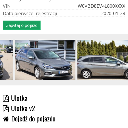
V
I
N
W0VBD8EV4L800XXXX
D
a
t
a
p
i
e
r
w
s
z
e
j
r
e
j
e
s
t
r
a
c
j
i
2020-01-28
Zapytaj o pojazd
Ulotka
Ulotka v2
Dojedź do pojazdu