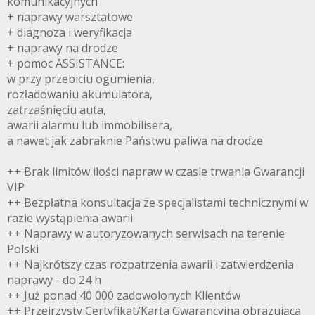
komunikacyjnych
+ naprawy warsztatowe
+ diagnoza i weryfikacja
+ naprawy na drodze
+ pomoc ASSISTANCE:
w przy przebiciu ogumienia,
rozładowaniu akumulatora,
zatrzaśnięciu auta,
awarii alarmu lub immobilisera,
a nawet jak zabraknie Państwu paliwa na drodze
++ Brak limitów ilości napraw w czasie trwania Gwarancji
VIP
++ Bezpłatna konsultacja ze specjalistami technicznymi w
razie wystąpienia awarii
++ Naprawy w autoryzowanych serwisach na terenie
Polski
++ Najkrótszy czas rozpatrzenia awarii i zatwierdzenia
naprawy - do 24 h
++ Już ponad 40 000 zadowolonych Klientów
++ Przejrzysty Certyfikat/Karta Gwarancyjna obrazująca