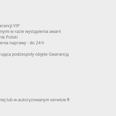
arancji VIP
znymi w razie wystąpienia awarii
ie Polski
zenia naprawy - do 24 h
zująca podzespoły objęte Gwarancją
ej lub w autoryzowanym serwisie !!!