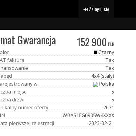
Zaloguj się
omat Gwarancja
152 900
PLN
o
l
o
r
Czarny
A
T
f
a
k
t
u
r
a
Tak
i
n
a
n
s
o
w
a
n
i
e
Tak
N
a
p
ę
d
4x4 (stały)
a
r
e
j
e
s
t
r
o
w
a
n
y
w
Polska
i
c
z
b
a
m
i
e
j
s
c
5
i
c
z
b
a
d
r
z
w
i
5
U
n
i
k
a
l
n
y
n
u
m
e
r
o
f
e
r
t
y
2671
I
N
WBA51EG0905W4XXXX
D
a
t
a
p
i
e
r
w
s
z
e
j
r
e
j
e
s
t
r
a
c
j
i
2023-02-21