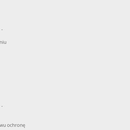
 -
niu
 -
twu ochronę