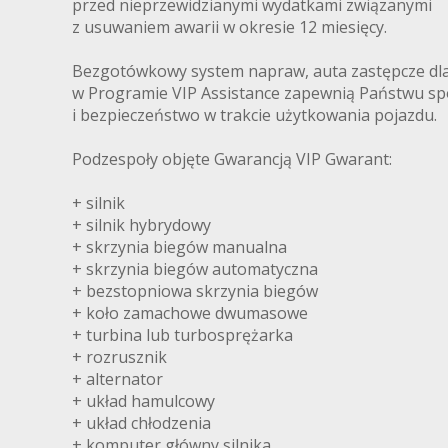
przed nieprzewidzianymi wydatkami związanymi
z usuwaniem awarii w okresie 12 miesięcy.
Bezgotówkowy system napraw, auta zastępcze dl
w Programie VIP Assistance zapewnią Państwu sp
i bezpieczeństwo w trakcie użytkowania pojazdu.
Podzespoły objęte Gwarancją VIP Gwarant:
+ silnik
+ silnik hybrydowy
+ skrzynia biegów manualna
+ skrzynia biegów automatyczna
+ bezstopniowa skrzynia biegów
+ koło zamachowe dwumasowe
+ turbina lub turbosprężarka
+ rozrusznik
+ alternator
+ układ hamulcowy
+ układ chłodzenia
+ komputer główny silnika