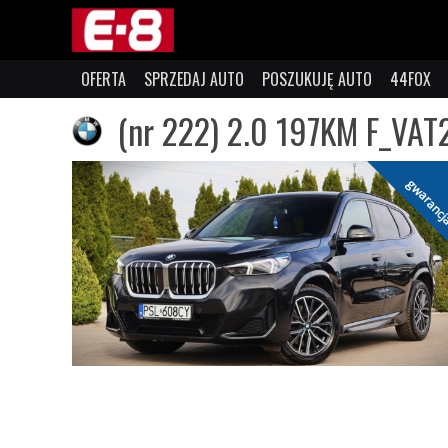
OFERTA
SPRZEDAJ AUTO
POSZUKUJĘ AUTO
44FOX
(nr 222) 2.0 197KM F_VA
gwaranc