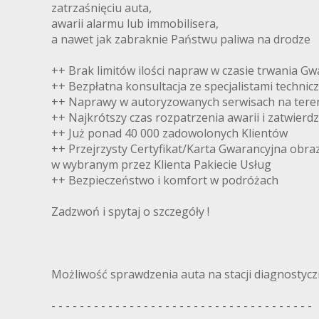
zatrzaśnięciu auta,
awarii alarmu lub immobilisera,
a nawet jak zabraknie Państwu paliwa na drodze
++ Brak limitów ilości napraw w czasie trwania Gw
++ Bezpłatna konsultacja ze specjalistami technic
++ Naprawy w autoryzowanych serwisach na teren
++ Najkrótszy czas rozpatrzenia awarii i zatwierd
++ Już ponad 40 000 zadowolonych Klientów
++ Przejrzysty Certyfikat/Karta Gwarancyjna obra
w wybranym przez Klienta Pakiecie Usług
++ Bezpieczeństwo i komfort w podróżach
Zadzwoń i spytaj o szczegóły !
Możliwość sprawdzenia auta na stacji diagnostyczn
- - - - - - - - - - - - - - - - - - - - - - - - - - - - - - - - - - - - -