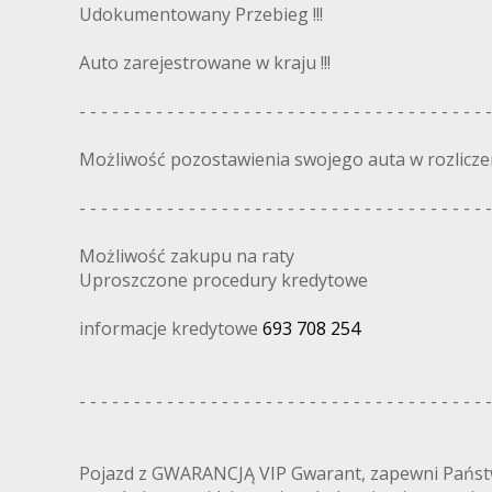
Udokumentowany Przebieg !!!
Auto zarejestrowane w kraju !!!
- - - - - - - - - - - - - - - - - - - - - - - - - - - - - - - - - - - - - -
Możliwość pozostawienia swojego auta w rozlicze
- - - - - - - - - - - - - - - - - - - - - - - - - - - - - - - - - - - - - -
Możliwość zakupu na raty
Uproszczone procedury kredytowe
informacje kredytowe
693 708 254
- - - - - - - - - - - - - - - - - - - - - - - - - - - - - - - - - - - - - -
Pojazd z GWARANCJĄ VIP Gwarant, zapewni Pańs