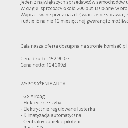
Jeden z największych sprzedawców samochodów u
W ciągłej sprzedaży około 200 aut. Działamy w bra
Wypracowane przez nas doświadczenie sprawia , 
i udzielić na nie 12 miesięcznej gwarancji z możliwo
- - - - - - - - - - - - - - - - - - - - - - - - - - - - - - - - - - - - - -
Cała nasza oferta dostępna na stronie komise8.pl
Cena brutto: 152 900zł
Cena netto: 124 309zł
WYPOSAŻENIE AUTA
- 6 x Airbag
- Elektryczne szyby
- Elektrycznie regulowane lusterka
- Klimatyzacja automatyczna
- Centralny zamek z pilotem
- Radio CD