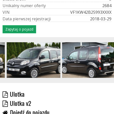
U
n
i
k
a
l
n
y
n
u
m
e
r
o
f
e
r
t
y
2684
V
I
N
VF1KW42B25993XXXX
D
a
t
a
p
i
e
r
w
s
z
e
j
r
e
j
e
s
t
r
a
c
j
i
2018-03-29
Zapytaj o pojazd
Ulotka
Ulotka v2
Dojedź do pojazdu