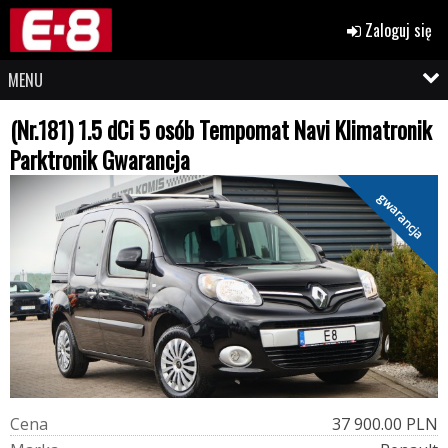
Zaloguj się
MENU
(Nr.181) 1.5 dCi 5 osób Tempomat Navi Klimatronik
Parktronik Gwarancja
gwarancja
C
e
n
a
37 900.00 PLN