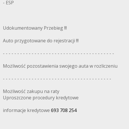
- ESP
Udokumentowany Przebieg !!!
Auto przygotowane do rejestracji !!!
- - - - - - - - - - - - - - - - - - - - - - - - - - - - - - - - - - - - - - -
Możliwość pozostawienia swojego auta w rozliczeniu
- - - - - - - - - - - - - - - - - - - - - - - - - - - - - - - - - - - - - -
Możliwość zakupu na raty
Uproszczone procedury kredytowe
informacje kredytowe
693 708 254