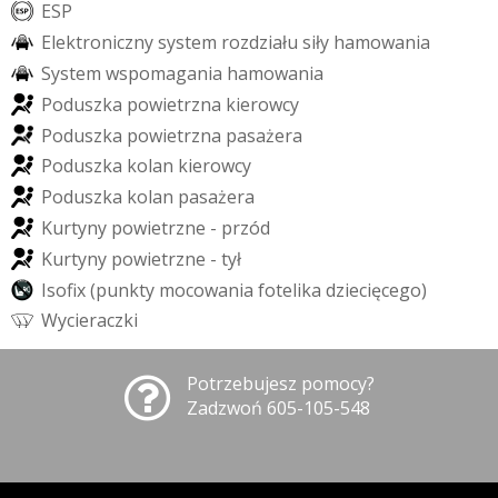
E
S
P
E
l
e
k
t
r
o
n
i
c
z
n
y
s
y
s
t
e
m
r
o
z
d
z
i
a
ł
u
s
i
ł
y
h
a
m
o
w
a
n
i
a
S
y
s
t
e
m
w
s
p
o
m
a
g
a
n
i
a
h
a
m
o
w
a
n
i
a
P
o
d
u
s
z
k
a
p
o
w
i
e
t
r
z
n
a
k
i
e
r
o
w
c
y
P
o
d
u
s
z
k
a
p
o
w
i
e
t
r
z
n
a
p
a
s
a
ż
e
r
a
P
o
d
u
s
z
k
a
k
o
l
a
n
k
i
e
r
o
w
c
y
P
o
d
u
s
z
k
a
k
o
l
a
n
p
a
s
a
ż
e
r
a
K
u
r
t
y
n
y
p
o
w
i
e
t
r
z
n
e
-
p
r
z
ó
d
K
u
r
t
y
n
y
p
o
w
i
e
t
r
z
n
e
-
t
y
ł
I
s
o
f
x
(
p
u
n
k
t
y
m
o
c
o
w
a
n
i
a
f
o
t
e
l
i
k
a
d
z
i
e
c
i
ę
c
e
g
o
)
W
y
c
i
e
r
a
c
z
k
i
Potrzebujesz pomocy?
Zadzwoń 605-105-548