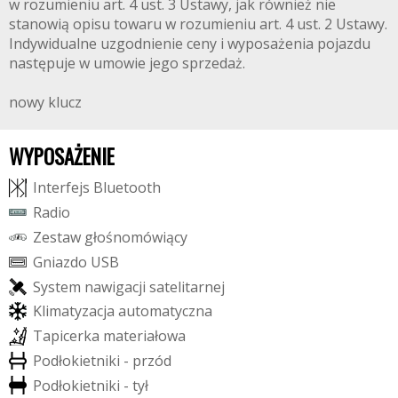
w rozumieniu art. 4 ust. 3 Ustawy, jak również nie
stanowią opisu towaru w rozumieniu art. 4 ust. 2 Ustawy.
Indywidualne uzgodnienie ceny i wyposażenia pojazdu
następuje w umowie jego sprzedaż.
nowy klucz
WYPOSAŻENIE
I
n
t
e
r
f
e
j
s
B
l
u
e
t
o
o
t
h
R
a
d
i
o
Z
e
s
t
a
w
g
ł
o
ś
n
o
m
ó
w
i
ą
c
y
G
n
i
a
z
d
o
U
S
B
S
y
s
t
e
m
n
a
w
i
g
a
c
j
i
s
a
t
e
l
i
t
a
r
n
e
j
K
l
i
m
a
t
y
z
a
c
j
a
a
u
t
o
m
a
t
y
c
z
n
a
T
a
p
i
c
e
r
k
a
m
a
t
e
r
i
a
ł
o
w
a
P
o
d
ł
o
k
i
e
t
n
i
k
i
-
p
r
z
ó
d
P
o
d
ł
o
k
i
e
t
n
i
k
i
-
t
y
ł