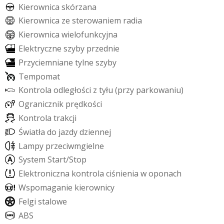
K
i
e
r
o
w
n
i
c
a
s
k
ó
r
z
a
n
a
K
i
e
r
o
w
n
i
c
a
z
e
s
t
e
r
o
w
a
n
i
e
m
r
a
d
i
a
K
i
e
r
o
w
n
i
c
a
w
i
e
l
o
f
u
n
k
c
y
j
n
a
E
l
e
k
t
r
y
c
z
n
e
s
z
y
b
y
p
r
z
e
d
n
i
e
P
r
z
y
c
i
e
m
n
i
a
n
e
t
y
l
n
e
s
z
y
b
y
T
e
m
p
o
m
a
t
K
o
n
t
r
o
l
a
o
d
l
e
g
ł
o
ś
c
i
z
t
y
ł
u
(
p
r
z
y
p
a
r
k
o
w
a
n
i
u
)
O
g
r
a
n
i
c
z
n
i
k
p
r
ę
d
k
o
ś
c
i
K
o
n
t
r
o
l
a
t
r
a
k
c
j
i
Ś
w
i
a
t
ł
a
d
o
j
a
z
d
y
d
z
i
e
n
n
e
j
L
a
m
p
y
p
r
z
e
c
i
w
m
g
i
e
l
n
e
S
y
s
t
e
m
S
t
a
r
t
/
S
t
o
p
E
l
e
k
t
r
o
n
i
c
z
n
a
k
o
n
t
r
o
l
a
c
i
ś
n
i
e
n
i
a
w
o
p
o
n
a
c
h
W
s
p
o
m
a
g
a
n
i
e
k
i
e
r
o
w
n
i
c
y
F
e
l
g
i
s
t
a
l
o
w
e
A
B
S