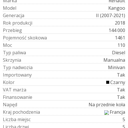
M
a
r
k
a
Renault
M
o
d
e
l
Kangoo
G
e
n
e
r
a
c
j
a
II (2007-2021)
R
o
k
p
r
o
d
u
k
c
j
i
2018
P
r
z
e
b
i
e
g
144 000
P
o
j
e
m
n
o
ś
ć
s
k
o
k
o
w
a
1461
M
o
c
110
T
y
p
p
a
l
i
w
a
Diesel
S
k
r
z
y
n
i
a
Manualna
T
y
p
n
a
d
w
o
z
i
a
Minivan
I
m
p
o
r
t
o
w
a
n
y
Tak
K
o
l
o
r
Czarny
V
A
T
m
a
r
ż
a
Tak
F
i
n
a
n
s
o
w
a
n
i
e
Tak
N
a
p
ę
d
Na przednie koła
K
r
a
j
p
o
c
h
o
d
z
e
n
i
a
Francja
L
i
c
z
b
a
m
i
e
j
s
c
5
L
i
c
z
b
a
d
r
z
w
i
5