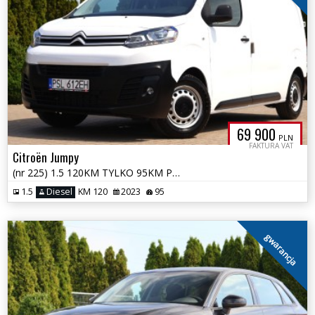
69 900
PLN
FAKTURA VAT
Citroën Jumpy
(nr 225) 1.5 120KM TYLKO 95KM PRZEBIEGU F_VAT23% Parktronik Gwarancja!
1.5
Diesel
KM 120
2023
95
gwarancja