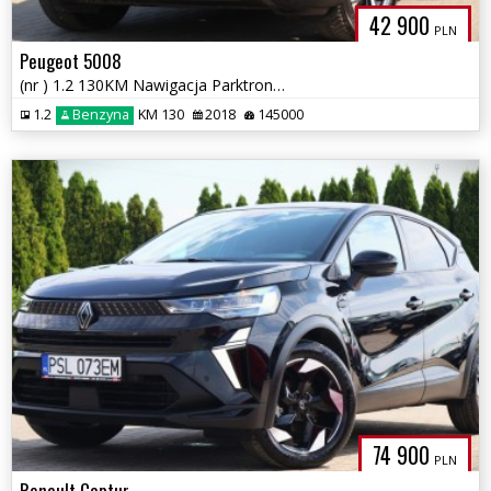
42 900
PLN
Peugeot 5008
(nr ) 1.2 130KM Nawigacja Parktronik Tempomat Panorama Gwarancja!!!
1.2
Benzyna
KM 130
2018
145000
74 900
PLN
Renault Captur