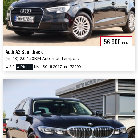
56 900
PLN
Audi A3 Sportback
(nr 48) 2.0 150KM Automat Tempomat Parktronik Klima Gwarancja!!!
2.0
Diesel
KM 150
2017
172000