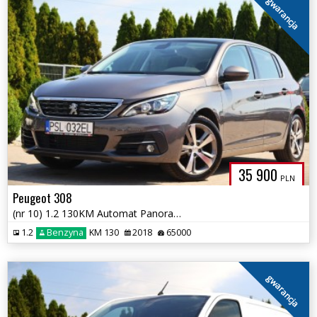
gwarancja
35 900
PLN
Peugeot 308
(nr 10) 1.2 130KM Automat Panorama Tempomat Parktronik Klima Gwarancja
1.2
Benzyna
KM 130
2018
65000
gwarancja