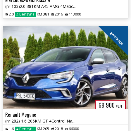
(nr 103)2.0 381KM A45 AMG 4Matic Navi Panorama Tempomat Gwarancja!!!
2.0
Benzyna
KM 381
2016
113000
gwarancja
69 900
PLN
Renault Megane
(nr 282) 1.6 205KM GT 4Control Navi Kamera BOSE Alcantara Gwarancja!!!
1.6
Benzyna
KM 205
2018
66000