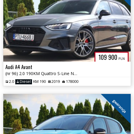
109 900
PLN
Audi A4 Avant
(nr 96) 2.0 190KM Quattro S-Line Navi Parktronik Tempomat Gwarancja!!!
2.0
Diesel
KM 190
2019
178000
gwarancja