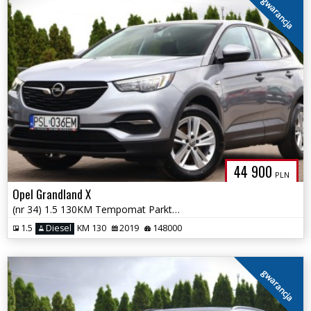
gwarancja
44 900
PLN
Opel Grandland X
(nr 34) 1.5 130KM Tempomat Parktronik Kamera Klima Gwarancja!!!
1.5
Diesel
KM 130
2019
148000
gwarancja