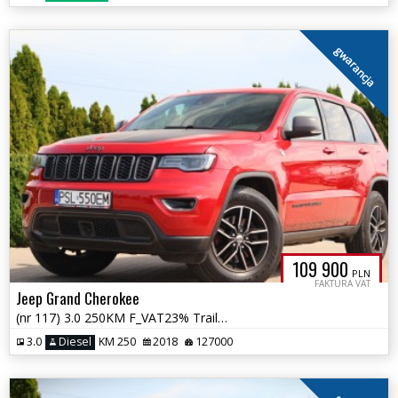
gwarancja
109 900
PLN
FAKTURA VAT
Jeep Grand Cherokee
(nr 117) 3.0 250KM F_VAT23% TrailHawk Kamera Tempomat Klima Gwarancja!
3.0
Diesel
KM 250
2018
127000