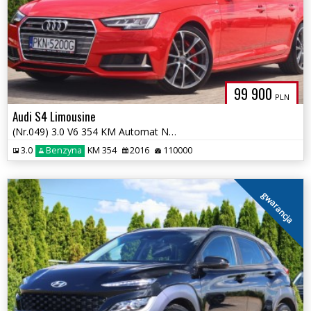
99 900
PLN
Audi S4 Limousine
(Nr.049) 3.0 V6 354 KM Automat Navi Kamera HUD Skóry Gwarancja!!!
3.0
Benzyna
KM 354
2016
110000
gwarancja