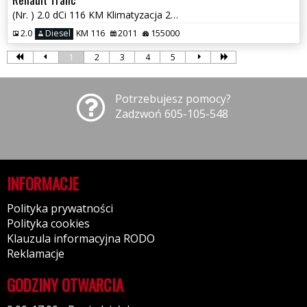
(Nr. ) 2.0 dCi 116 KM Klimatyzacja 2xdrzwi przesuwne Gwarancja!!!
2.0
Diesel
KM 116
2011
155000
1
2
3
4
5
Potrzebujesz pomocy?
Zadzwoń 605-105-548
INFORMACJE
Polityka prywatności
Polityka cookies
Klauzula informacyjna RODO
Reklamacje
GODZINY OTWARCIA