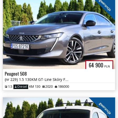
gwarancja
64 900
PLN
Peugeot 508
(nr 229) 1.5 130KM GT-Line Skóry Focal Kamera Tempomat Gwarancja!!!
1.5
Diesel
KM 130
2020
186000
gwarancja