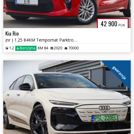
42 900
PLN
Kia Rio
(nr ) 1.25 84KM Tempomat Parktronik Kamera Klima Gwarancja!!
1.2
Benzyna
KM 84
2020
70000
gwarancja