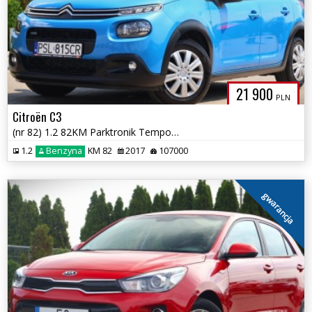
21 900
PLN
Citroën C3
(nr 82) 1.2 82KM Parktronik Tempomat Klima Gwarancja!!!
1.2
Benzyna
KM 82
2017
107000
gwarancja