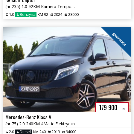
(nr 235) 1.0 92KM Kamera Tempomat Parktronik Gwarancja!!!
1.0
Benzyna
KM 92
2024
28000
gwarancja
179 900
PLN
Mercedes-Benz Klasa V
(nr 75) 2.0 240KM 4Matic Elektryczne drzwi Kamera Tempomat Gwarancja!!
2.0
Diesel
KM 240
2019
94000