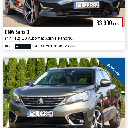
83 900
PLN
BMW Seria 3
(Nr 112) 2.0 Automat Xdrive Panorama Skóry Klima Gwarancja!!!
2.0
Diesel
KM 190
2020
123000
gwarancja