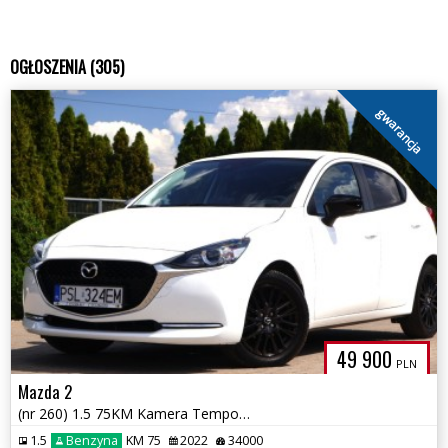
OGŁOSZENIA (305)
gwarancja
49 900
PLN
Mazda 2
(nr 260) 1.5 75KM Kamera Tempomat Parktronik Klima Gwarancja!!!
1.5
Benzyna
KM 75
2022
34000