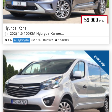
59 900
PLN
Hyundai Kona
(nr 202) 1.6 105KM Hybryda Kamera Parktronik Klima Gwarancja!!!
1.6
Hybryda
KM 105
2022
114000
gwarancja