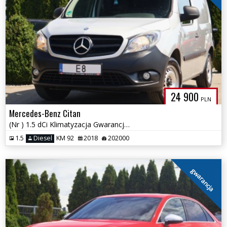
24 900
PLN
Mercedes-Benz Citan
(Nr ) 1.5 dCi Klimatyzacja Gwarancja!!!
1.5
Diesel
KM 92
2018
202000
gwarancja