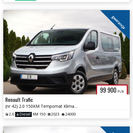
gwarancja
99 900
PLN
Renault Trafic
(nr 42) 2.0 150KM Tempomat Klima Bluetooth Gwarancja!!!
2.0
Diesel
KM 150
2023
24000