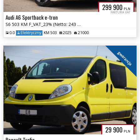
299 900
PLN
FAKTURA VAT
Audi A6 Sportback e-tron
S6 503 KM F_VAT_23% (Netto: 243 821) B&O Quattro Panorama Navi Kamera
0.0
Elektryczny
KM 503
2025
21000
gwarancja
29 900
PLN
Renault Trafic