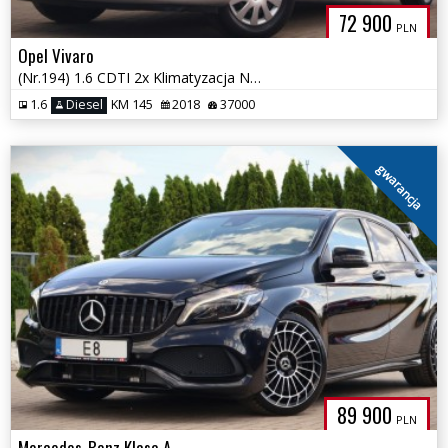
72 900
PLN
Opel Vivaro
(Nr.194) 1.6 CDTI 2x Klimatyzacja Navi Parktronik Tempomat Gwarancja!!
1.6
Diesel
KM 145
2018
37000
gwarancja
89 900
PLN
Mercedes-Benz Klasa A