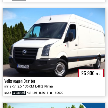
26 900
PLN
Volkswagen Crafter
(nr 275) 2.5 136KM L4H2 Klima
2.5
Diesel
KM 136
2011
180000