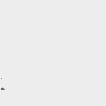
 -
niu