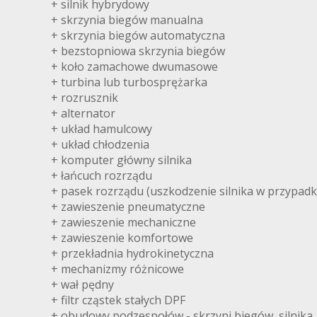
+ silnik hybrydowy
+ skrzynia biegów manualna
+ skrzynia biegów automatyczna
+ bezstopniowa skrzynia biegów
+ koło zamachowe dwumasowe
+ turbina lub turbosprężarka
+ rozrusznik
+ alternator
+ układ hamulcowy
+ układ chłodzenia
+ komputer główny silnika
+ łańcuch rozrządu
+ pasek rozrządu (uszkodzenie silnika w przypadk
+ zawieszenie pneumatyczne
+ zawieszenie mechaniczne
+ zawieszenie komfortowe
+ przekładnia hydrokinetyczna
+ mechanizmy różnicowe
+ wał pędny
+ filtr cząstek stałych DPF
+ obudowy podzespołów - skrzyni biegów, silnika, m