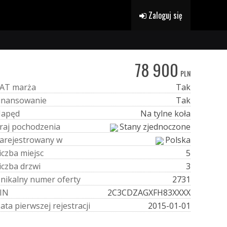
Zaloguj się
78 900
PLN
A
T
m
a
r
ż
a
Tak
i
n
a
n
s
o
w
a
n
i
e
Tak
N
a
p
ę
d
Na tylne koła
r
a
j
p
o
c
h
o
d
z
e
n
i
a
Stany zjednoczone
a
r
e
j
e
s
t
r
o
w
a
n
y
w
Polska
i
c
z
b
a
m
i
e
j
s
c
5
i
c
z
b
a
d
r
z
w
i
3
U
n
i
k
a
l
n
y
n
u
m
e
r
o
f
e
r
t
y
2731
I
N
2C3CDZAGXFH83XXXX
D
a
t
a
p
i
e
r
w
s
z
e
j
r
e
j
e
s
t
r
a
c
j
i
2015-01-01