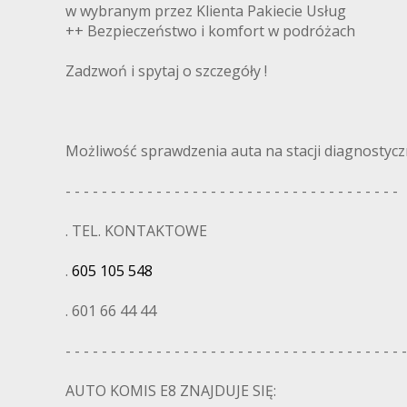
w wybranym przez Klienta Pakiecie Usług
++ Bezpieczeństwo i komfort w podróżach
Zadzwoń i spytaj o szczegóły !
Możliwość sprawdzenia auta na stacji diagnostyczn
- - - - - - - - - - - - - - - - - - - - - - - - - - - - - - - - - - - - -
. TEL. KONTAKTOWE
.
605 105 548
. 601 66 44 44
- - - - - - - - - - - - - - - - - - - - - - - - - - - - - - - - - - - - - -
AUTO KOMIS E8 ZNAJDUJE SIĘ: