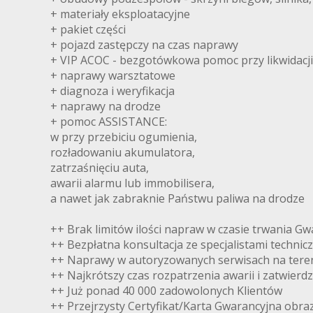
+ materiały eksploatacyjne
+ pakiet części
+ pojazd zastępczy na czas naprawy
+ VIP ACOC - bezgotówkowa pomoc przy likwidacj
+ naprawy warsztatowe
+ diagnoza i weryfikacja
+ naprawy na drodze
+ pomoc ASSISTANCE:
w przy przebiciu ogumienia,
rozładowaniu akumulatora,
zatrzaśnięciu auta,
awarii alarmu lub immobilisera,
a nawet jak zabraknie Państwu paliwa na drodze
++ Brak limitów ilości napraw w czasie trwania Gw
++ Bezpłatna konsultacja ze specjalistami technic
++ Naprawy w autoryzowanych serwisach na teren
++ Najkrótszy czas rozpatrzenia awarii i zatwierd
++ Już ponad 40 000 zadowolonych Klientów
++ Przejrzysty Certyfikat/Karta Gwarancyjna obra