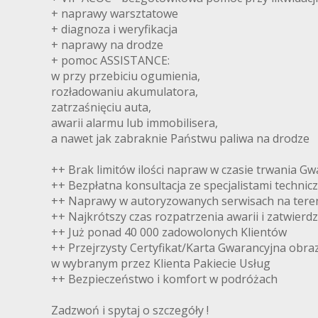
+ naprawy warsztatowe
+ diagnoza i weryfikacja
+ naprawy na drodze
+ pomoc ASSISTANCE:
w przy przebiciu ogumienia,
rozładowaniu akumulatora,
zatrzaśnięciu auta,
awarii alarmu lub immobilisera,
a nawet jak zabraknie Państwu paliwa na drodze
++ Brak limitów ilości napraw w czasie trwania Gw
++ Bezpłatna konsultacja ze specjalistami technic
++ Naprawy w autoryzowanych serwisach na teren
++ Najkrótszy czas rozpatrzenia awarii i zatwierd
++ Już ponad 40 000 zadowolonych Klientów
++ Przejrzysty Certyfikat/Karta Gwarancyjna obra
w wybranym przez Klienta Pakiecie Usług
++ Bezpieczeństwo i komfort w podróżach
Zadzwoń i spytaj o szczegóły !