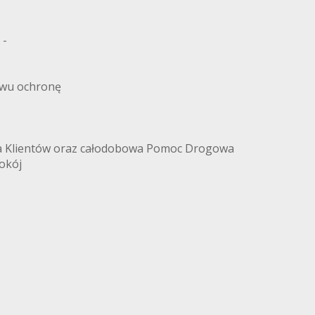
 -
twu ochronę
a Klientów oraz całodobowa Pomoc Drogowa
okój