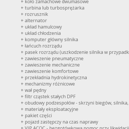
+ koło zamachowe dwumasowe
+ turbina lub turbosprężarka
+ rozrusznik
+ alternator
+ układ hamulcowy
+ układ chłodzenia
+ komputer główny silnika
+ łańcuch rozrządu
+ pasek rozrządu (uszkodzenie silnika w przypadk
+ zawieszenie pneumatyczne
+ zawieszenie mechaniczne
+ zawieszenie komfortowe
+ przekładnia hydrokinetyczna
+ mechanizmy różnicowe
+ wał pędny
+ filtr cząstek stałych DPF
+ obudowy podzespołów - skrzyni biegów, silnika, m
+ materiały eksploatacyjne
+ pakiet części
+ pojazd zastępczy na czas naprawy
+ VIP ACOC - bezgotówkowa pomoc przy likwidacj