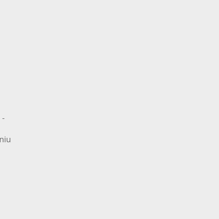
 -
niu