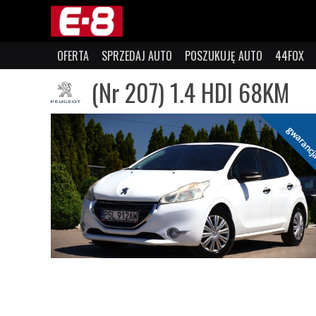
OFERTA
SPRZEDAJ AUTO
POSZUKUJĘ AUTO
44FOX
(Nr 207) 1.4 HDI 68KM
gwaranc