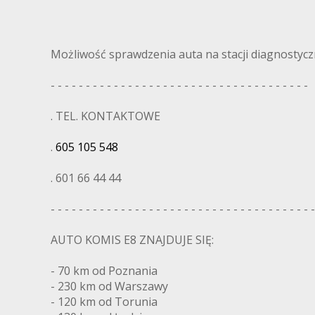
Możliwość sprawdzenia auta na stacji diagnostyczn
- - - - - - - - - - - - - - - - - - - - - - - - - - - - - - - - - - - - -
. TEL. KONTAKTOWE
.
605 105 548
. 601 66 44 44
- - - - - - - - - - - - - - - - - - - - - - - - - - - - - - - - - - - - - -
AUTO KOMIS E8 ZNAJDUJE SIĘ:
- 70 km od Poznania
- 230 km od Warszawy
- 120 km od Torunia