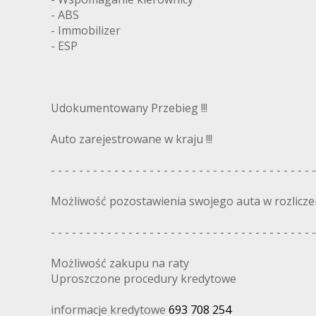
- ABS
- Immobilizer
- ESP
Udokumentowany Przebieg !!!
Auto zarejestrowane w kraju !!!
- - - - - - - - - - - - - - - - - - - - - - - - - - - - - - - - - - - - - -
Możliwość pozostawienia swojego auta w rozlicze
- - - - - - - - - - - - - - - - - - - - - - - - - - - - - - - - - - - - - -
Możliwość zakupu na raty
Uproszczone procedury kredytowe
informacje kredytowe
693 708 254