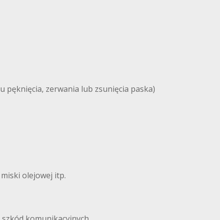
u pęknięcia, zerwania lub zsunięcia paska)
iski olejowej itp.
i szkód komunikacyjnych