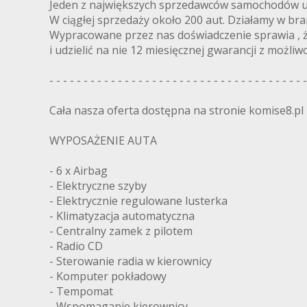
Jeden z największych sprzedawców samochodów u
W ciągłej sprzedaży około 200 aut. Działamy w bra
Wypracowane przez nas doświadczenie sprawia , 
i udzielić na nie 12 miesięcznej gwarancji z możliwo
- - - - - - - - - - - - - - - - - - - - - - - - - - - - - - - - - - - - - -
Cała nasza oferta dostępna na stronie komise8.pl
WYPOSAŻENIE AUTA
- 6 x Airbag
- Elektryczne szyby
- Elektrycznie regulowane lusterka
- Klimatyzacja automatyczna
- Centralny zamek z pilotem
- Radio CD
- Sterowanie radia w kierownicy
- Komputer pokładowy
- Tempomat
- Wspomaganie kierownicy