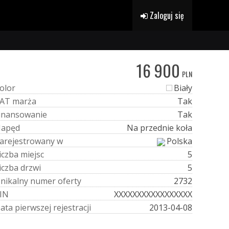
Zaloguj się
16 900
PLN
o
l
o
r
Biały
A
T
m
a
r
ż
a
Tak
i
n
a
n
s
o
w
a
n
i
e
Tak
N
a
p
ę
d
Na przednie koła
a
r
e
j
e
s
t
r
o
w
a
n
y
w
Polska
i
c
z
b
a
m
i
e
j
s
c
5
i
c
z
b
a
d
r
z
w
i
5
U
n
i
k
a
l
n
y
n
u
m
e
r
o
f
e
r
t
y
2732
I
N
XXXXXXXXXXXXXXXXX
D
a
t
a
p
i
e
r
w
s
z
e
j
r
e
j
e
s
t
r
a
c
j
i
2013-04-08