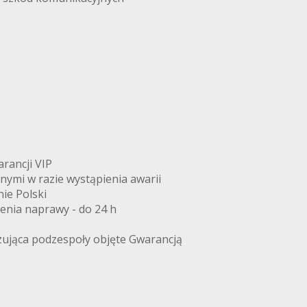
arancji VIP
znymi w razie wystąpienia awarii
ie Polski
zenia naprawy - do 24 h
zująca podzespoły objęte Gwarancją