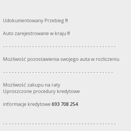
Udokumentowany Przebieg !!!
Auto zarejestrowane w kraju !!!
- - - - - - - - - - - - - - - - - - - - - - - - - - - - - - - - - - - - - - -
Możliwość pozostawienia swojego auta w rozliczeniu
- - - - - - - - - - - - - - - - - - - - - - - - - - - - - - - - - - - - - -
Możliwość zakupu na raty
Uproszczone procedury kredytowe
informacje kredytowe
693 708 254
- - - - - - - - - - - - - - - - - - - - - - - - - - - - - - - - - - - - - - -