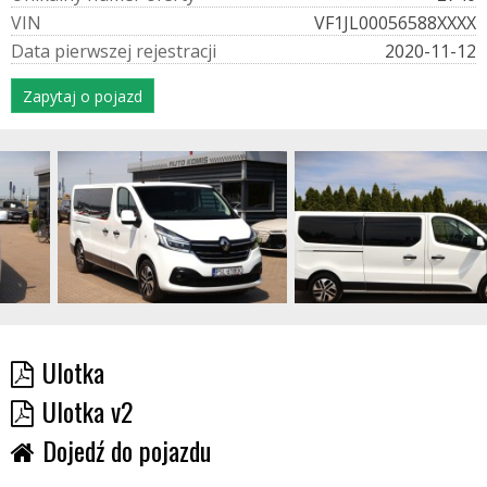
V
I
N
VF1JL00056588XXXX
D
a
t
a
p
i
e
r
w
s
z
e
j
r
e
j
e
s
t
r
a
c
j
i
2020-11-12
Zapytaj o pojazd
Ulotka
Ulotka v2
Dojedź do pojazdu