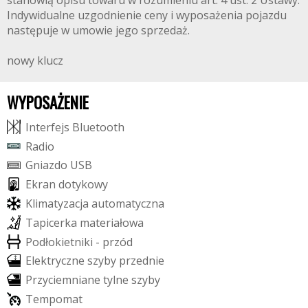
stanowią opisu towaru w rozumieniu art. 4 ust. 2 Ustawy.
Indywidualne uzgodnienie ceny i wyposażenia pojazdu
następuje w umowie jego sprzedaż.
nowy klucz
WYPOSAŻENIE
I
n
t
e
r
f
e
j
s
B
l
u
e
t
o
o
t
h
R
a
d
i
o
G
n
i
a
z
d
o
U
S
B
E
k
r
a
n
d
o
t
y
k
o
w
y
K
l
i
m
a
t
y
z
a
c
j
a
a
u
t
o
m
a
t
y
c
z
n
a
T
a
p
i
c
e
r
k
a
m
a
t
e
r
i
a
ł
o
w
a
P
o
d
ł
o
k
i
e
t
n
i
k
i
-
p
r
z
ó
d
E
l
e
k
t
r
y
c
z
n
e
s
z
y
b
y
p
r
z
e
d
n
i
e
P
r
z
y
c
i
e
m
n
i
a
n
e
t
y
l
n
e
s
z
y
b
y
T
e
m
p
o
m
a
t