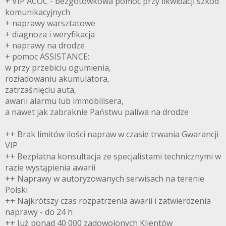
+ VIP ACOC - bezgotówkowa pomoc przy likwidacji szkód
komunikacyjnych
+ naprawy warsztatowe
+ diagnoza i weryfikacja
+ naprawy na drodze
+ pomoc ASSISTANCE:
w przy przebiciu ogumienia,
rozładowaniu akumulatora,
zatrzaśnięciu auta,
awarii alarmu lub immobilisera,
a nawet jak zabraknie Państwu paliwa na drodze
++ Brak limitów ilości napraw w czasie trwania Gwarancji
VIP
++ Bezpłatna konsultacja ze specjalistami technicznymi w
razie wystąpienia awarii
++ Naprawy w autoryzowanych serwisach na terenie
Polski
++ Najkrótszy czas rozpatrzenia awarii i zatwierdzenia
naprawy - do 24 h
++ Już ponad 40 000 zadowolonych Klientów