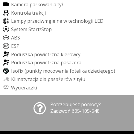
K
a
m
e
r
a
p
a
r
k
o
w
a
n
i
a
t
y
ł
K
o
n
t
r
o
l
a
t
r
a
k
c
j
i
L
a
m
p
y
p
r
z
e
c
i
w
m
g
i
e
l
n
e
w
t
e
c
h
n
o
l
o
g
i
i
L
E
D
S
y
s
t
e
m
S
t
a
r
t
/
S
t
o
p
A
B
S
E
S
P
P
o
d
u
s
z
k
a
p
o
w
i
e
t
r
z
n
a
k
i
e
r
o
w
c
y
P
o
d
u
s
z
k
a
p
o
w
i
e
t
r
z
n
a
p
a
s
a
ż
e
r
a
I
s
o
f
i
x
(
p
u
n
k
t
y
m
o
c
o
w
a
n
i
a
f
o
t
e
l
i
k
a
d
z
i
e
c
i
ę
c
e
g
o
)
K
l
i
m
a
t
y
z
a
c
j
a
d
l
a
p
a
s
a
ż
e
r
ó
w
z
t
y
ł
u
W
y
c
i
e
r
a
c
z
k
i
Potrzebujesz pomocy?
Zadzwoń 605-105-548