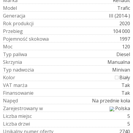
M
a
r
k
a
Renault
M
o
d
e
l
Trafic
G
e
n
e
r
a
c
j
a
III (2014-)
R
o
k
p
r
o
d
u
k
c
j
i
2020
P
r
z
e
b
i
e
g
104 000
P
o
j
e
m
n
o
ś
ć
s
k
o
k
o
w
a
1997
M
o
c
120
T
y
p
p
a
l
i
w
a
Diesel
S
k
r
z
y
n
i
a
Manualna
T
y
p
n
a
d
w
o
z
i
a
Minivan
K
o
l
o
r
Biały
V
A
T
m
a
r
ż
a
Tak
F
i
n
a
n
s
o
w
a
n
i
e
Tak
N
a
p
ę
d
Na przednie koła
Z
a
r
e
j
e
s
t
r
o
w
a
n
y
w
Polska
L
i
c
z
b
a
m
i
e
j
s
c
5
L
i
c
z
b
a
d
r
z
w
i
5
U
n
i
k
a
l
n
y
n
u
m
e
r
o
f
e
r
t
y
2740