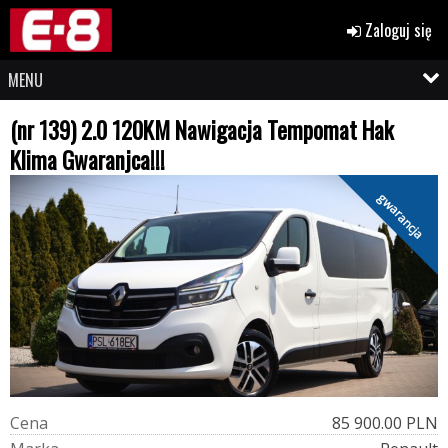
Zaloguj się
MENU
(nr 139) 2.0 120KM Nawigacja Tempomat Hak
Klima Gwaranjca!!!
gwarancja
C
e
n
a
85 900.00 PLN