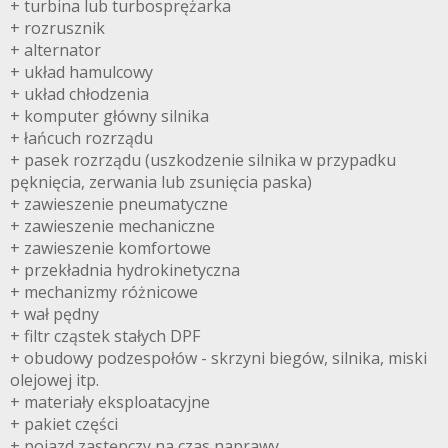
+ turbina lub turbosprężarka
+ rozrusznik
+ alternator
+ układ hamulcowy
+ układ chłodzenia
+ komputer główny silnika
+ łańcuch rozrządu
+ pasek rozrządu (uszkodzenie silnika w przypadku
pęknięcia, zerwania lub zsunięcia paska)
+ zawieszenie pneumatyczne
+ zawieszenie mechaniczne
+ zawieszenie komfortowe
+ przekładnia hydrokinetyczna
+ mechanizmy różnicowe
+ wał pędny
+ filtr cząstek stałych DPF
+ obudowy podzespołów - skrzyni biegów, silnika, miski
olejowej itp.
+ materiały eksploatacyjne
+ pakiet części
+ pojazd zastępczy na czas naprawy