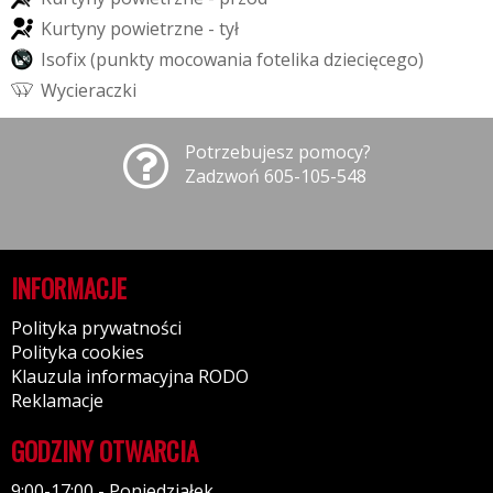
K
u
r
t
y
n
y
p
o
w
i
e
t
r
z
n
e
-
t
y
ł
I
s
o
f
i
x
(
p
u
n
k
t
y
m
o
c
o
w
a
n
i
a
f
o
t
e
l
i
k
a
d
z
i
e
c
i
ę
c
e
g
o
)
W
y
c
i
e
r
a
c
z
k
i
Potrzebujesz pomocy?
Zadzwoń 605-105-548
INFORMACJE
Polityka prywatności
Polityka cookies
Klauzula informacyjna RODO
Reklamacje
GODZINY OTWARCIA
9:00-17:00 - Poniedziałek