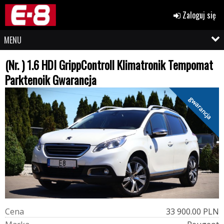
Zaloguj się
MENU
(Nr. ) 1.6 HDI GrippControll Klimatronik Tempomat
Parktenoik Gwarancja
gwarancja
C
e
n
a
33 900.00 PLN