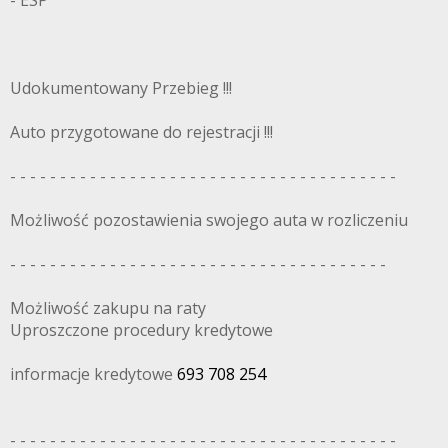
- ESP
Udokumentowany Przebieg !!!
Auto przygotowane do rejestracji !!!
- - - - - - - - - - - - - - - - - - - - - - - - - - - - - - - - - - - - - - -
Możliwość pozostawienia swojego auta w rozliczeniu
- - - - - - - - - - - - - - - - - - - - - - - - - - - - - - - - - - - - - -
Możliwość zakupu na raty
Uproszczone procedury kredytowe
informacje kredytowe
693 708 254
- - - - - - - - - - - - - - - - - - - - - - - - - - - - - - - - - - - - - - -