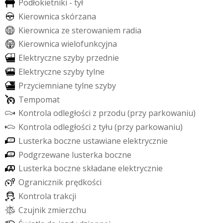
P
o
d
ł
o
k
i
e
t
n
i
k
i
-
t
y
ł
K
i
e
r
o
w
n
i
c
a
s
k
ó
r
z
a
n
a
K
i
e
r
o
w
n
i
c
a
z
e
s
t
e
r
o
w
a
n
i
e
m
r
a
d
i
a
K
i
e
r
o
w
n
i
c
a
w
i
e
l
o
f
u
n
k
c
y
j
n
a
E
l
e
k
t
r
y
c
z
n
e
s
z
y
b
y
p
r
z
e
d
n
i
e
E
l
e
k
t
r
y
c
z
n
e
s
z
y
b
y
t
y
l
n
e
P
r
z
y
c
i
e
m
n
i
a
n
e
t
y
l
n
e
s
z
y
b
y
T
e
m
p
o
m
a
t
K
o
n
t
r
o
l
a
o
d
l
e
g
ł
o
ś
c
i
z
p
r
z
o
d
u
(
p
r
z
y
p
a
r
k
o
w
a
n
i
u
)
K
o
n
t
r
o
l
a
o
d
l
e
g
ł
o
ś
c
i
z
t
y
ł
u
(
p
r
z
y
p
a
r
k
o
w
a
n
i
u
)
L
u
s
t
e
r
k
a
b
o
c
z
n
e
u
s
t
a
w
i
a
n
e
e
l
e
k
t
r
y
c
z
n
i
e
P
o
d
g
r
z
e
w
a
n
e
l
u
s
t
e
r
k
a
b
o
c
z
n
e
L
u
s
t
e
r
k
a
b
o
c
z
n
e
s
k
ł
a
d
a
n
e
e
l
e
k
t
r
y
c
z
n
i
e
O
g
r
a
n
i
c
z
n
i
k
p
r
ę
d
k
o
ś
c
i
K
o
n
t
r
o
l
a
t
r
a
k
c
j
i
C
z
u
j
n
i
k
z
m
i
e
r
z
c
h
u