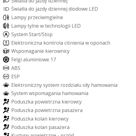
Ś
w
i
a
t
ł
a
d
o
j
a
z
d
y
d
z
i
e
n
n
e
j
Ś
w
i
a
t
ł
a
d
o
j
a
z
d
y
d
z
i
e
n
n
e
j
d
i
o
d
o
w
e
L
E
D
L
a
m
p
y
p
r
z
e
c
i
w
m
g
i
e
l
n
e
L
a
m
p
y
t
y
l
n
e
w
t
e
c
h
n
o
l
o
g
i
i
L
E
D
S
y
s
t
e
m
S
t
a
r
t
/
S
t
o
p
E
l
e
k
t
r
o
n
i
c
z
n
a
k
o
n
t
r
o
l
a
c
i
ś
n
i
e
n
i
a
w
o
p
o
n
a
c
h
W
s
p
o
m
a
g
a
n
i
e
k
i
e
r
o
w
n
i
c
y
F
e
l
g
i
a
l
u
m
i
n
i
o
w
e
1
7
A
B
S
E
S
P
E
l
e
k
t
r
o
n
i
c
z
n
y
s
y
s
t
e
m
r
o
z
d
z
i
a
ł
u
s
i
ł
y
h
a
m
o
w
a
n
i
a
S
y
s
t
e
m
w
s
p
o
m
a
g
a
n
i
a
h
a
m
o
w
a
n
i
a
P
o
d
u
s
z
k
a
p
o
w
i
e
t
r
z
n
a
k
i
e
r
o
w
c
y
P
o
d
u
s
z
k
a
p
o
w
i
e
t
r
z
n
a
p
a
s
a
ż
e
r
a
P
o
d
u
s
z
k
a
k
o
l
a
n
k
i
e
r
o
w
c
y
P
o
d
u
s
z
k
a
k
o
l
a
n
p
a
s
a
ż
e
r
a
K
u
r
t
y
n
y
p
o
w
i
e
t
r
z
n
e
-
p
r
z
ó
d