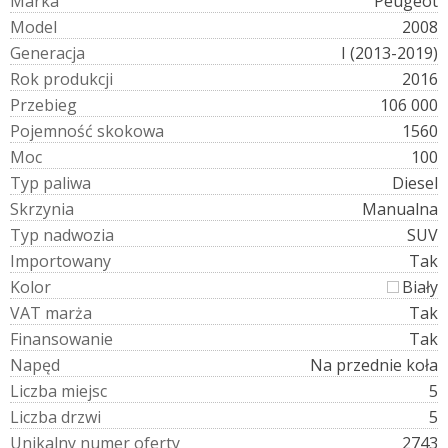
M
a
r
k
a
Peugeot
M
o
d
e
l
2008
G
e
n
e
r
a
c
j
a
I (2013-2019)
R
o
k
p
r
o
d
u
k
c
j
i
2016
P
r
z
e
b
i
e
g
106 000
P
o
j
e
m
n
o
ś
ć
s
k
o
k
o
w
a
1560
M
o
c
100
T
y
p
p
a
l
i
w
a
Diesel
S
k
r
z
y
n
i
a
Manualna
T
y
p
n
a
d
w
o
z
i
a
SUV
I
m
p
o
r
t
o
w
a
n
y
Tak
K
o
l
o
r
Biały
V
A
T
m
a
r
ż
a
Tak
F
i
n
a
n
s
o
w
a
n
i
e
Tak
N
a
p
ę
d
Na przednie koła
L
i
c
z
b
a
m
i
e
j
s
c
5
L
i
c
z
b
a
d
r
z
w
i
5
U
n
i
k
a
l
n
y
n
u
m
e
r
o
f
e
r
t
y
2743