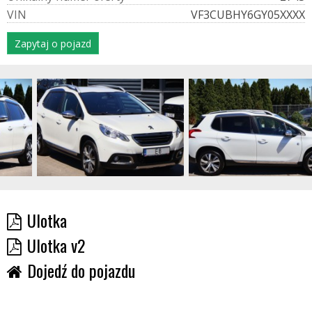
V
I
N
VF3CUBHY6GY05XXXX
Zapytaj o pojazd
Ulotka
Ulotka v2
Dojedź do pojazdu