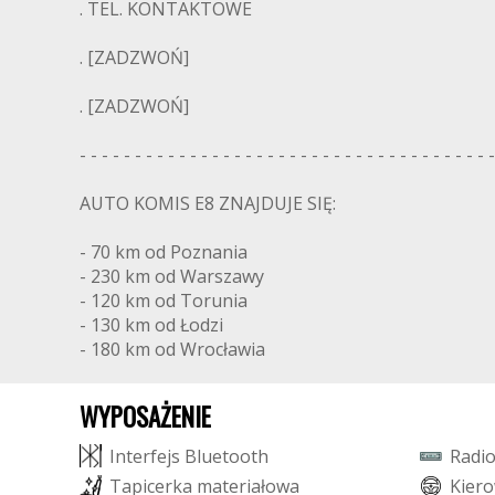
. TEL. KONTAKTOWE
. [ZADZWOŃ]
. [ZADZWOŃ]
- - - - - - - - - - - - - - - - - - - - - - - - - - - - - - - - - - - - - -
AUTO KOMIS E8 ZNAJDUJE SIĘ:
- 70 km od Poznania
- 230 km od Warszawy
- 120 km od Torunia
- 130 km od Łodzi
- 180 km od Wrocławia
WYPOSAŻENIE
I
n
t
e
r
f
e
j
s
B
l
u
e
t
o
o
t
h
R
a
d
i
T
a
p
i
c
e
r
k
a
m
a
t
e
r
i
a
ł
o
w
a
K
i
e
r
o