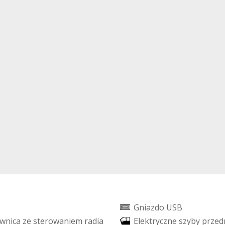
o
G
n
i
a
z
d
o
U
S
B
w
n
i
c
a
z
e
s
t
e
r
o
w
a
n
i
e
m
r
a
d
i
a
E
l
e
k
t
r
y
c
z
n
e
s
z
y
b
y
p
r
z
e
d