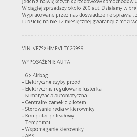
Jeden z największych sprzedawców samochodów u
W ciągłej sprzedaży około 200 aut. Działamy w bra
Wypracowane przez nas doświadczenie sprawia , 
i udzielić na nie 12 miesięcznej gwarancji z możliwo
- - - - - - - - - - - - - - - - - - - - - - - - - - - - - - - - - - - - - -
VIN: VF7SXHMRVLT626999
WYPOSAŻENIE AUTA
- 6 x Airbag
- Elektryczne szyby przód
- Elektrycznie regulowane lusterka
- Klimatyzacja automatyczna
- Centralny zamek z pilotem
- Sterowanie radia w kierownicy
- Komputer pokładowy
- Tempomat
- Wspomaganie kierownicy
- ABS