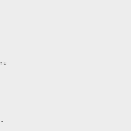
niu
 -