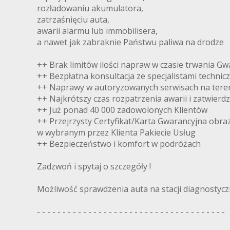
rozładowaniu akumulatora,
zatrzaśnięciu auta,
awarii alarmu lub immobilisera,
a nawet jak zabraknie Państwu paliwa na drodze
++ Brak limitów ilości napraw w czasie trwania Gw
++ Bezpłatna konsultacja ze specjalistami technic
++ Naprawy w autoryzowanych serwisach na teren
++ Najkrótszy czas rozpatrzenia awarii i zatwierd
++ Już ponad 40 000 zadowolonych Klientów
++ Przejrzysty Certyfikat/Karta Gwarancyjna obra
w wybranym przez Klienta Pakiecie Usług
++ Bezpieczeństwo i komfort w podróżach
Zadzwoń i spytaj o szczegóły !
Możliwość sprawdzenia auta na stacji diagnostyczn
- - - - - - - - - - - - - - - - - - - - - - - - - - - - - - - - - - - - -