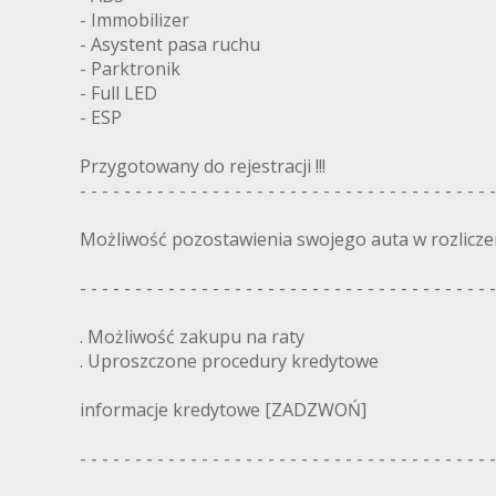
- Immobilizer
- Asystent pasa ruchu
- Parktronik
- Full LED
- ESP
Przygotowany do rejestracji !!!
- - - - - - - - - - - - - - - - - - - - - - - - - - - - - - - - - - - - - -
Możliwość pozostawienia swojego auta w rozlicze
- - - - - - - - - - - - - - - - - - - - - - - - - - - - - - - - - - - - - -
. Możliwość zakupu na raty
. Uproszczone procedury kredytowe
informacje kredytowe [ZADZWOŃ]
- - - - - - - - - - - - - - - - - - - - - - - - - - - - - - - - - - - - - -