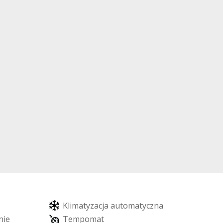
K
l
i
m
a
t
y
z
a
c
j
a
a
u
t
o
m
a
t
y
c
z
n
a
n
i
e
T
e
m
p
o
m
a
t