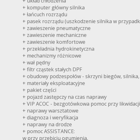
+ układ chłodzenia
+ komputer główny silnika
+ łańcuch rozrządu
+ pasek rozrządu (uszkodzenie silnika w przypadk
+ zawieszenie pneumatyczne
+ zawieszenie mechaniczne
+ zawieszenie komfortowe
+ przekładnia hydrokinetyczna
+ mechanizmy różnicowe
+ wał pędny
+ filtr cząstek stałych DPF
+ obudowy podzespołów - skrzyni biegów, silnika, m
+ materiały eksploatacyjne
+ pakiet części
+ pojazd zastępczy na czas naprawy
+ VIP ACOC - bezgotówkowa pomoc przy likwidacj
+ naprawy warsztatowe
+ diagnoza i weryfikacja
+ naprawy na drodze
+ pomoc ASSISTANCE:
w przy przebiciu ogumienia,