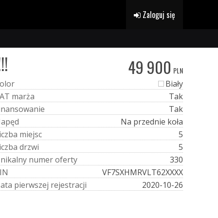
Zaloguj się
!!
49 900
PLN
o
l
o
r
Biały
A
T
m
a
r
ż
a
Tak
i
n
a
n
s
o
w
a
n
i
e
Tak
N
a
p
ę
d
Na przednie koła
i
c
z
b
a
m
i
e
j
s
c
5
i
c
z
b
a
d
r
z
w
i
5
U
n
i
k
a
l
n
y
n
u
m
e
r
o
f
e
r
t
y
330
I
N
VF7SXHMRVLT62XXXX
D
a
t
a
p
i
e
r
w
s
z
e
j
r
e
j
e
s
t
r
a
c
j
i
2020-10-26