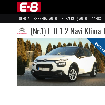
OFERTA
SPRZEDAJ AUTO
POSZUKUJĘ AUTO
44FOX
(Nr.1) Lift 1.2 Navi Klim
gwaranc