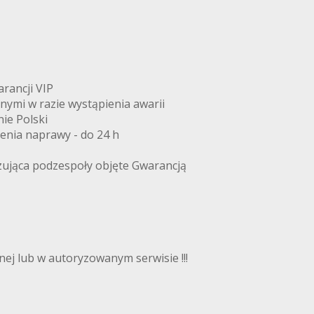
arancji VIP
znymi w razie wystąpienia awarii
ie Polski
zenia naprawy - do 24 h
zująca podzespoły objęte Gwarancją
ej lub w autoryzowanym serwisie !!!